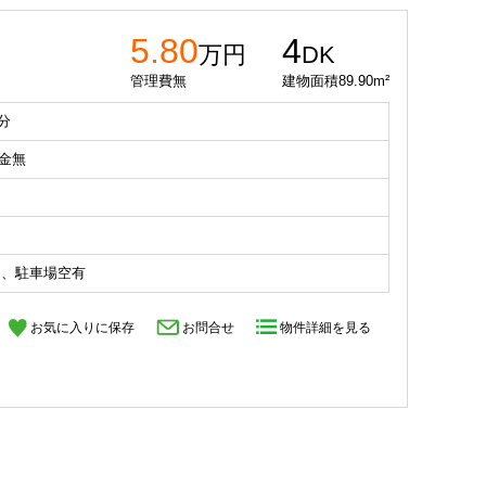
5.80
4
万円
DK
管理費無
建物面積89.90m²
分
礼金無
ス、駐車場空有
お気に入りに保存
お問合せ
物件詳細を見る