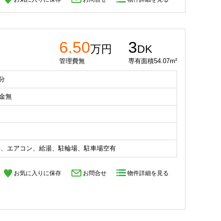
6.50
3
万円
DK
管理費無
専有面積54.07m²
分
礼金無
別、エアコン、給湯、駐輪場、駐車場空有
お気に入りに保存
お問合せ
物件詳細を見る