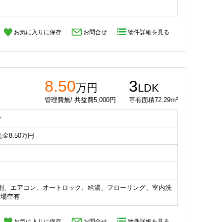
お気に入りに保存
お問合せ
物件詳細を見る
8.50
3
万円
LDK
管理費無/ 共益費5,000円
専有面積72.29m²
分
礼金8.50
万円
別、エアコン、オートロック、給湯、フローリング、室内洗
車場空有
お気に入りに保存
お問合せ
物件詳細を見る