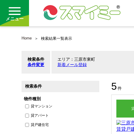
メニュー
Home
検索結果一覧表示
借りる
検索条件
エリア：三原市東町
買う
条件変更
新着メール登録
お気に入り
5
検索条件
件
物件種別
貸マンション
貸アパート
貸戸建住宅