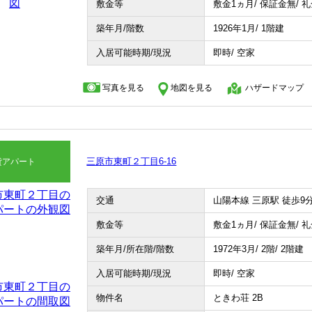
敷金等
敷金1ヵ月/ 保証金無/ 
築年月/階数
1926年1月/ 1階建
入居可能時期/現況
即時/ 空家
写真を見る
地図を見る
ハザードマップ
三原市東町２丁目6-16
貸アパート
交通
山陽本線 三原駅 徒歩9
敷金等
敷金1ヵ月/ 保証金無/ 
築年月/所在階/階数
1972年3月/ 2階/ 2階建
入居可能時期/現況
即時/ 空家
物件名
ときわ荘 2B