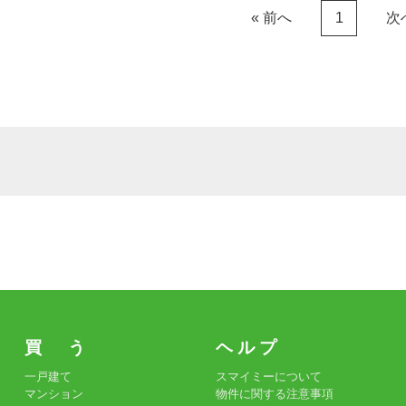
« 前へ
次
1
買 う
ヘ ル プ
一戸建て
スマイミーについて
マンション
物件に関する注意事項