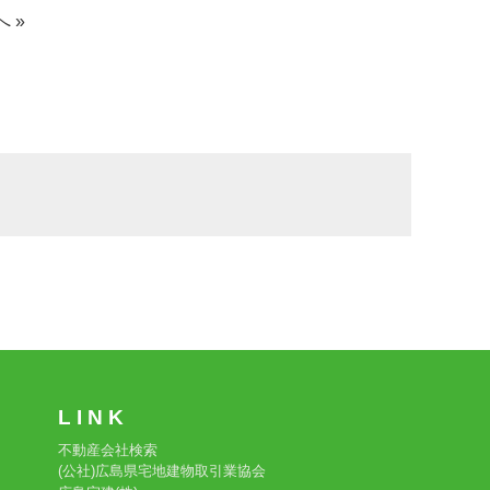
へ »
L I N K
不動産会社検索
(公社)広島県宅地建物取引業協会