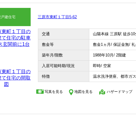
三原市東町１丁目5-62
貸戸建住宅
交通
山陽本線 三原駅 徒歩10
敷金等
敷金1ヵ月/ 保証金無/ 
築年月/階数
1988年10月/ 2階建
入居可能時期/現況
即時/ 空家
特徴
温水洗浄便座、都市ガ
写真を見る
地図を見る
ハザードマップ