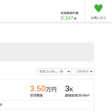
総掲載物件数
9,347
お気に入り
件
3.50
3
万円
K
管理費無
建物面積39.66m²
分