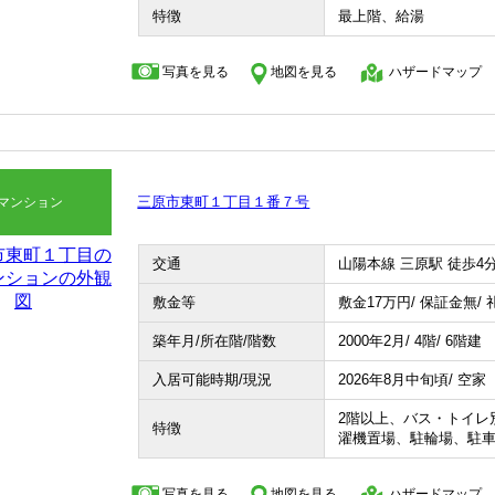
特徴
最上階、給湯
写真を見る
地図を見る
ハザードマップ
三原市東町１丁目１番７号
マンション
交通
山陽本線 三原駅 徒歩4
敷金等
敷金17
万円
/ 保証金無/ 
築年月/所在階/階数
2000年2月/ 4階/ 6階建
入居可能時期/現況
2026年8月中旬頃/ 空家
2階以上、バス・トイレ
特徴
濯機置場、駐輪場、駐
写真を見る
地図を見る
ハザードマップ