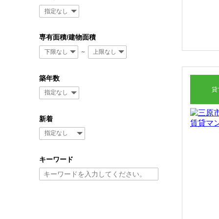
専有面積/建物面積
～
築年数
貸
新着
キーワード