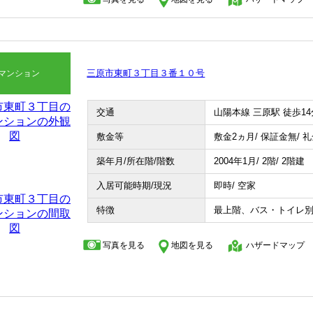
三原市東町３丁目３番１０号
マンション
交通
山陽本線 三原駅 徒歩14
敷金等
敷金2ヵ月/ 保証金無/ 
築年月/所在階/階数
2004年1月/ 2階/ 2階建
入居可能時期/現況
即時/ 空家
特徴
最上階、バス・トイレ
写真を見る
地図を見る
ハザードマップ