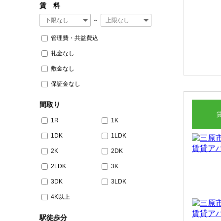
賃 料
～
管理費・共益費込
礼金なし
敷金なし
保証金なし
間取り
1R
1K
1DK
1LDK
2K
2DK
2LDK
3K
3DK
3LDK
4K以上
駅徒歩分