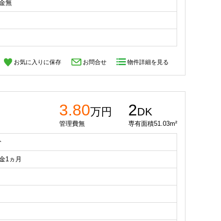
礼金無
お気に入りに保存
お問合せ
物件詳細を見る
3.80
2
万円
DK
管理費無
専有面積51.03m²
分
礼金1ヵ月