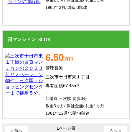
敷金2ヵ月/ 保証金無/ 礼金1ヵ月
1988年2月/ 2階/ 3階建
貸マンション
3
LDK
6.50
万円
管理費無
三次市十日市東１丁目
専有面積67.48m²
芸備線 三次駅 徒歩3分
敷金3ヵ月/ 保証金無/ 礼金1ヵ月
1981年12月/ 3階/ 4階建
1ページ目
« 前へ
次へ »