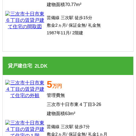
建物面積70.77m²
芸備線 三次駅 徒歩15分
敷金2ヵ月/ 保証金無/ 礼金無
1987年11月/ 2階建
貸戸建住宅
2
LDK
5
万円
管理費無
三次市十日市東４丁目3-26
建物面積63m²
芸備線 三次駅 徒歩7分
敷金2ヵ月/ 保証金無/ 礼金1ヵ月