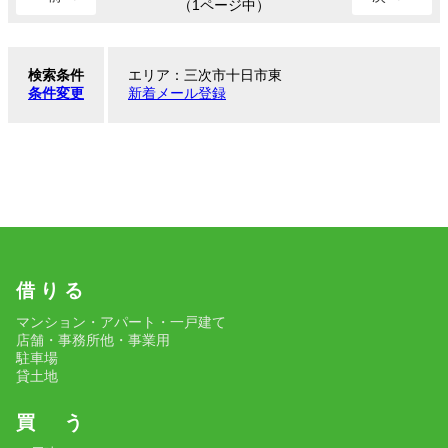
（1ページ中）
検索条件
エリア：三次市十日市東
条件変更
新着メール登録
借 り る
マンション・アパート・一戸建て
店舗・事務所他・事業用
駐車場
貸土地
買 う