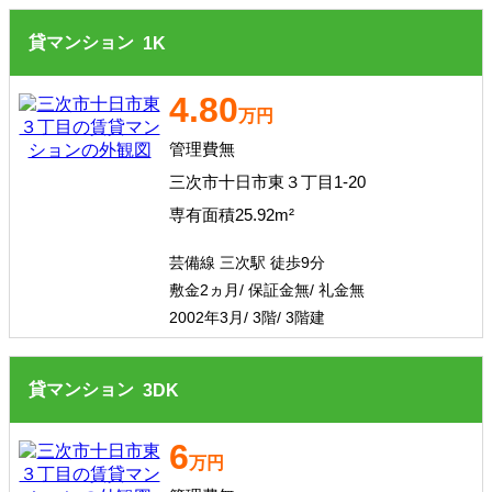
貸マンション
1
K
4.80
万円
管理費無
三次市十日市東３丁目1-20
専有面積25.92m²
芸備線 三次駅 徒歩9分
敷金2ヵ月/ 保証金無/ 礼金無
2002年3月/ 3階/ 3階建
貸マンション
3
DK
6
万円