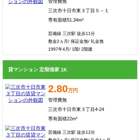
管理費無
三次市十日市東３丁目５－１
専有面積51.34m²
芸備線 三次駅 徒歩11分
敷金2ヵ月/ 保証金無/ 礼金無
1997年4月/ 1階/ 2階建
貸マンション
定期借家
1
K
2.80
万円
管理費無
三次市十日市東３丁目4-24
専有面積22m²
芸備線 三次駅 徒歩12分