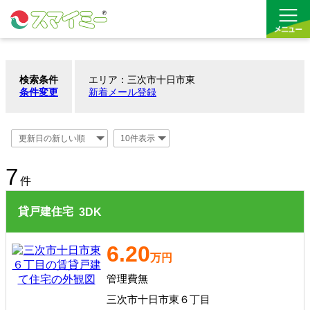
検索条件
エリア：三次市十日市東
借りる
条件変更
新着メール登録
買う
お気に入り
7
件
貸戸建住宅
3
DK
6.20
万円
管理費無
三次市十日市東６丁目