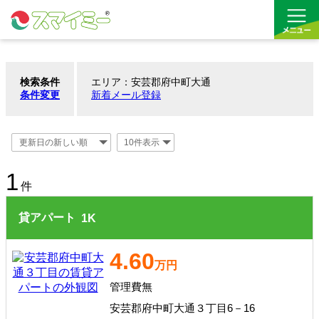
検索条件
エリア：安芸郡府中町大通
借りる
条件変更
新着メール登録
買う
お気に入り
1
件
貸アパート
1
K
4.60
万円
管理費無
安芸郡府中町大通３丁目6－16