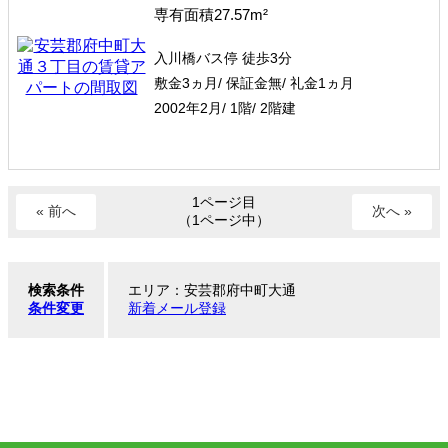
専有面積27.57m²
入川橋バス停 徒歩3分
敷金3ヵ月/ 保証金無/ 礼金1ヵ月
2002年2月/ 1階/ 2階建
1ページ目
« 前へ
次へ »
（1ページ中）
検索条件
エリア：安芸郡府中町大通
条件変更
新着メール登録