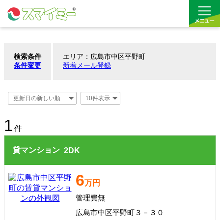
検索条件
エリア：広島市中区平野町
借りる
条件変更
新着メール登録
買う
お気に入り
1
件
貸マンション
2
DK
6
万円
管理費無
広島市中区平野町３－３０