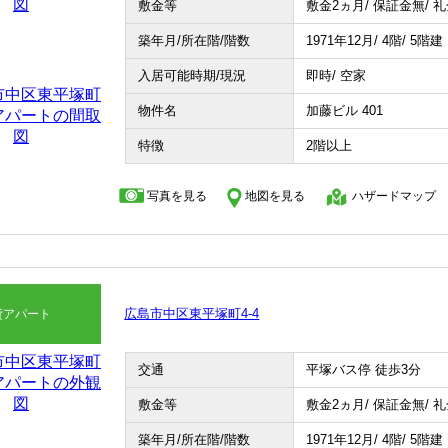
敷金等
敷金2ヵ月/ 保証金無/ 
築年月/所在階/階数
1971年12月/ 4階/ 5階建
入居可能時期/現況
即時/ 空家
物件名
加藤ビル 401
特徴
2階以上
写真を見る
地図を見る
ハザードマップ
広島市中区東平塚町4-4
貸アパート
交通
平塚バス停 徒歩3分
敷金等
敷金2ヵ月/ 保証金無/ 
築年月/所在階/階数
1971年12月/ 4階/ 5階建