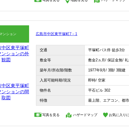
写真を見る
地図を見る
ハザードマップ
広島市中区東平塚町7－1
マンション
交通
平塚町バス停 徒歩3分
敷金等
敷金2ヵ月/ 保証金無/ 
築年月/所在階/階数
1977年9月/ 3階/ 3階建
入居可能時期/現況
即時/ 空家
物件名
平石ビル 302
特徴
最上階、エアコン、都
写真を見る
ハザードマップ
お気に入り