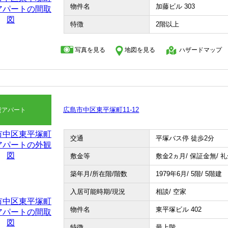
物件名
加藤ビル 303
特徴
2階以上
写真を見る
地図を見る
ハザードマップ
広島市中区東平塚町11-12
貸アパート
交通
平塚バス停 徒歩2分
敷金等
敷金2ヵ月/ 保証金無/ 
築年月/所在階/階数
1979年6月/ 5階/ 5階建
入居可能時期/現況
相談/ 空家
物件名
東平塚ビル 402
特徴
最上階