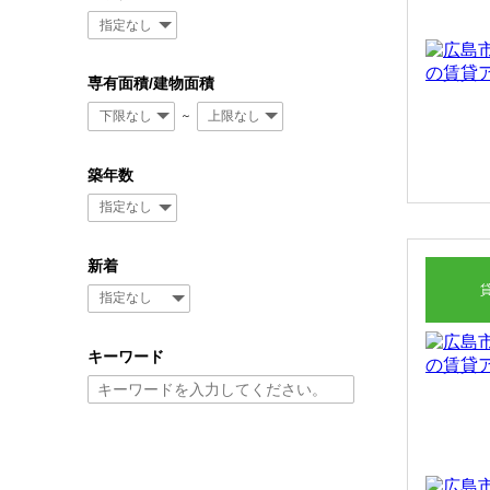
専有面積/建物面積
～
築年数
新着
キーワード