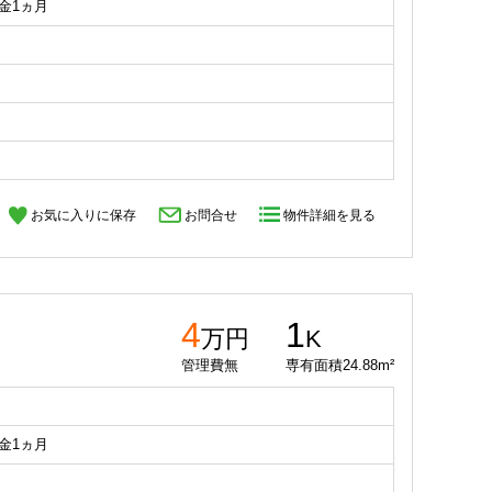
礼金1ヵ月
お気に入りに保存
お問合せ
物件詳細を見る
4
1
万円
K
管理費無
専有面積24.88m²
礼金1ヵ月