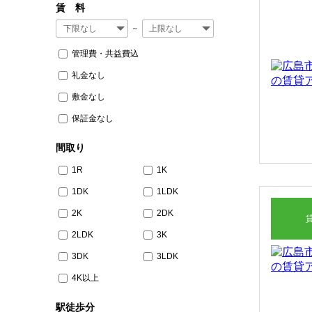
賃 料
～
管理費・共益費込
礼金なし
敷金なし
保証金なし
間取り
1R
1K
1DK
1LDK
2K
2DK
2LDK
3K
3DK
3LDK
4K以上
駅徒歩分