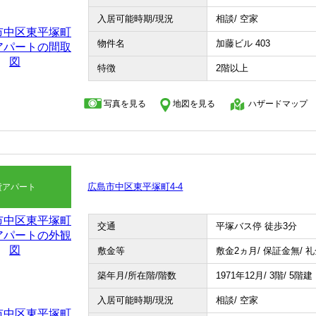
入居可能時期/現況
相談/ 空家
物件名
加藤ビル 403
特徴
2階以上
写真を見る
地図を見る
ハザードマップ
広島市中区東平塚町4-4
貸アパート
交通
平塚バス停 徒歩3分
敷金等
敷金2ヵ月/ 保証金無/ 
築年月/所在階/階数
1971年12月/ 3階/ 5階建
入居可能時期/現況
相談/ 空家