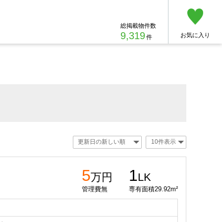
総掲載物件数
9,319
お気に入り
件
5
1
万円
LK
管理費無
専有面積29.92m²