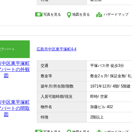
写真を見る
地図を見る
ハザードマップ
広島市中区東平塚町4-4
貸アパート
交通
平塚バス停 徒歩3分
敷金等
敷金2ヵ月/ 保証金無/ 
築年月/所在階/階数
1971年12月/ 4階/ 5階建
入居可能時期/現況
即時/ 空家
物件名
加藤ビル 402
特徴
2階以上