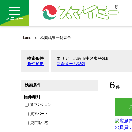
メニュー
Home
検索結果一覧表示
借りる
検索条件
エリア：広島市中区東平塚町
買う
条件変更
新着メール登録
お気に入り
6
検索条件
件
物件種別
貸マンション
貸アパート
貸戸建住宅