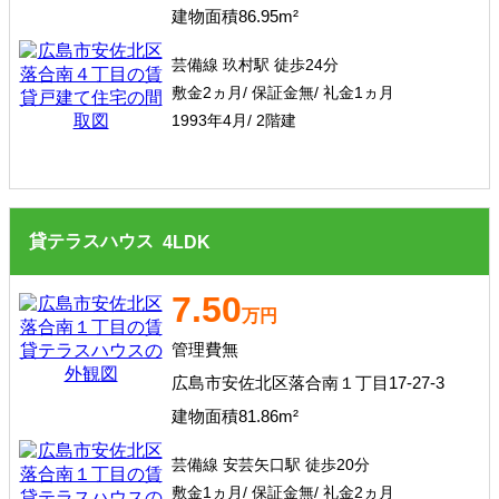
建物面積86.95m²
芸備線 玖村駅 徒歩24分
敷金2ヵ月/ 保証金無/ 礼金1ヵ月
1993年4月/ 2階建
貸テラスハウス
4
LDK
7.50
万円
管理費無
広島市安佐北区落合南１丁目17-27-3
建物面積81.86m²
芸備線 安芸矢口駅 徒歩20分
敷金1ヵ月/ 保証金無/ 礼金2ヵ月