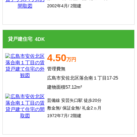
2002年4月/ 2階建
貸戸建住宅
4
DK
4.50
万円
管理費無
広島市安佐北区落合南１丁目17-25
建物面積57.12m²
芸備線 安芸矢口駅 徒歩20分
敷金無/ 保証金無/ 礼金2ヵ月
1972年7月/ 2階建