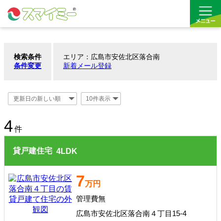
検索条件
エリア：広島市安佐北区落合南
借りる
条件変更
新着メール登録
買う
お気に入り
4
件
貸戸建住宅
4
LDK
7
万円
管理費無
広島市安佐北区落合南４丁目15-4