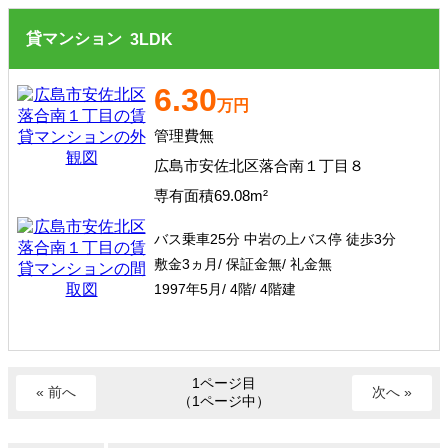
貸マンション
3
LDK
6.30
万円
管理費無
広島市安佐北区落合南１丁目８
専有面積69.08m²
バス乗車25分 中岩の上バス停 徒歩3分
敷金3ヵ月/ 保証金無/ 礼金無
1997年5月/ 4階/ 4階建
1ページ目
« 前へ
次へ »
（1ページ中）