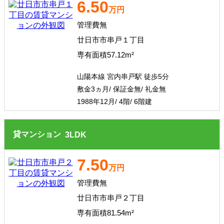
6.50
万円
管理費無
廿日市市串戸１丁目
専有面積57.12m²
山陽本線 宮内串戸駅 徒歩5分
敷金3ヵ月/ 保証金無/ 礼金無
1988年12月/ 4階/ 6階建
貸マンション
3
LDK
7.50
万円
管理費無
廿日市市串戸２丁目
専有面積81.54m²