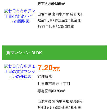
専有面積64.59m²
山陽本線 宮内串戸駅 徒歩8分
敷金3ヵ月/ 保証金無/ 礼金無
1999年10月/ 1階/ 2階建
貸マンション
3
LDK
7.20
万円
管理費無
廿日市市串戸１丁目
専有面積63.80m²
山陽本線 宮内串戸駅 徒歩5分
敷金3ヵ月/ 保証金無/ 礼金無