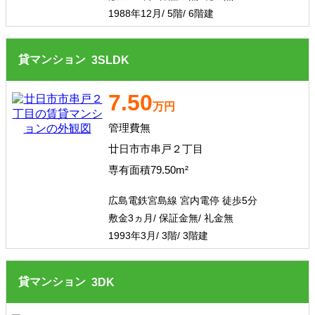
1988年12月/ 5階/ 6階建
貸マンション
3
SLDK
7.50
万円
管理費無
廿日市市串戸２丁目
専有面積79.50m²
広島電鉄宮島線 宮内電停 徒歩5分
敷金3ヵ月/ 保証金無/ 礼金無
1993年3月/ 3階/ 3階建
貸マンション
3
DK