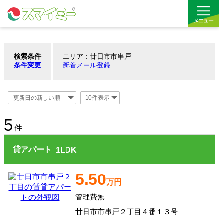
検索条件
エリア：廿日市市串戸
借りる
条件変更
新着メール登録
買う
お気に入り
5
件
貸アパート
1
LDK
5.50
万円
管理費無
廿日市市串戸２丁目４番１３号