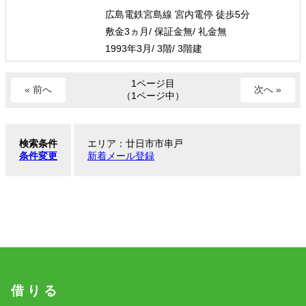
広島電鉄宮島線 宮内電停 徒歩5分
敷金3ヵ月/ 保証金無/ 礼金無
1993年3月/ 3階/ 3階建
1ページ目
« 前へ
次へ »
（1ページ中）
検索条件
エリア：廿日市市串戸
条件変更
新着メール登録
借 り る