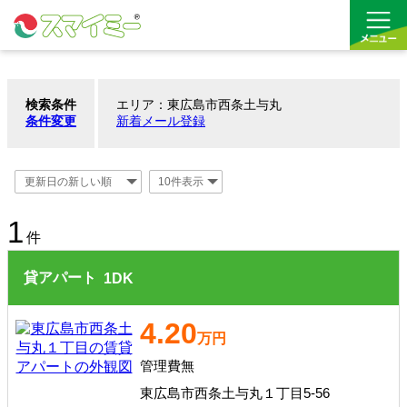
検索条件
エリア：東広島市西条土与丸
借りる
条件変更
新着メール登録
買う
お気に入り
1
件
貸アパート
1
DK
4.20
万円
管理費無
東広島市西条土与丸１丁目5-56