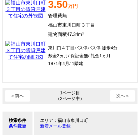
3.50
万円
管理費無
福山市東川口町３丁目
建物面積47.34m²
東川口４丁目バス停バス停 徒歩4分
敷金2ヵ月/ 保証金無/ 礼金1ヵ月
1971年4月/ 1階建
1ページ目
« 前へ
次へ »
（2ページ中）
検索条件
エリア：福山市東川口町
条件変更
新着メール登録