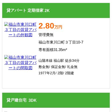
貸アパート
定期借家
2
K
2.80
万円
管理費無
福山市東川口町３丁目10-7
専有面積31.35m²
山陽本線 福山駅 徒歩34分
敷金無/ 保証金無/ 礼金無
1977年2月/ 2階/ 2階建
貸戸建住宅
3
DK