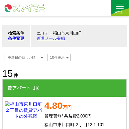
検索条件
エリア：福山市東川口町
借りる
条件変更
新着メール登録
買う
お気に入り
15
件
貸アパート
1
K
4.80
万円
管理費無/ 共益費2,000円
福山市東川口町２丁目12-1-101