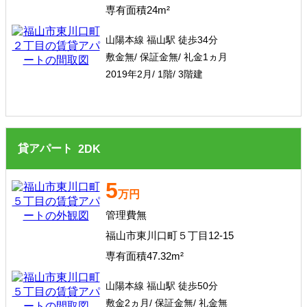
専有面積24m²
山陽本線 福山駅 徒歩34分
敷金無/ 保証金無/ 礼金1ヵ月
2019年2月/ 1階/ 3階建
貸アパート
2
DK
5
万円
管理費無
福山市東川口町５丁目12-15
専有面積47.32m²
山陽本線 福山駅 徒歩50分
敷金2ヵ月/ 保証金無/ 礼金無