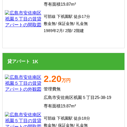
専有面積19.87m²
可部線 下祇園駅 徒歩17分
敷金無/ 保証金無/ 礼金無
1989年2月/ 2階/ 2階建
貸アパート
1
K
2.20
万円
管理費無
広島市安佐南区祇園５丁目25-38-19
専有面積19.87m²
可部線 下祇園駅 徒歩18分
敷金無/ 保証金無/ 礼金無