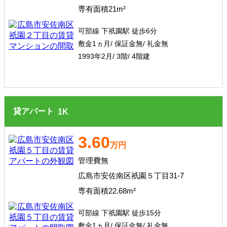
専有面積21m²
可部線 下祇園駅 徒歩6分
敷金1ヵ月/ 保証金無/ 礼金無
1993年2月/ 3階/ 4階建
貸アパート
1
K
3.60
万円
管理費無
広島市安佐南区祇園５丁目31-7
専有面積22.68m²
可部線 下祇園駅 徒歩15分
敷金1ヵ月/ 保証金無/ 礼金無