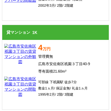
2002年3月/ 2階/ 2階建
貸マンション
1
K
4
万円
管理費無
広島市安佐南区祇園３丁目40-9
専有面積21.60m²
可部線 下祇園駅 徒歩7分
敷金1ヵ月/ 保証金無/ 礼金1ヵ月
1995年2月/ 2階/ 3階建