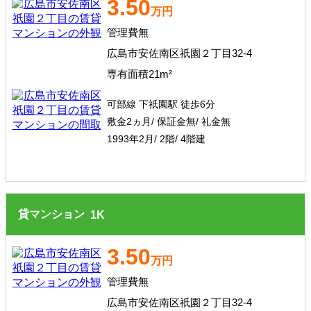
3.50
万円
管理費無
広島市安佐南区祇園２丁目32-4
専有面積21m²
可部線 下祇園駅 徒歩6分
敷金2ヵ月/ 保証金無/ 礼金無
1993年2月/ 2階/ 4階建
貸マンション
1
K
3.50
万円
管理費無
広島市安佐南区祇園２丁目32-4