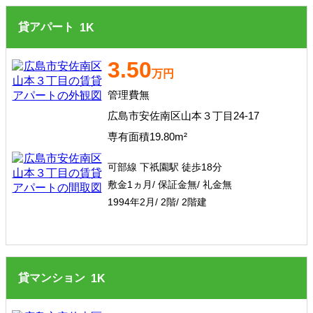
貸アパート
1
K
3.50
万円
管理費無
広島市安佐南区山本３丁目24-17
専有面積19.80m²
可部線 下祇園駅 徒歩18分
敷金1ヵ月/ 保証金無/ 礼金無
1994年2月/ 2階/ 2階建
貸マンション
1
K