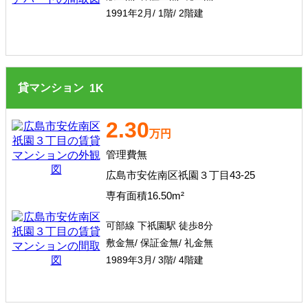
1991年2月/ 1階/ 2階建
貸マンション
1
K
2.30
万円
管理費無
広島市安佐南区祇園３丁目43-25
専有面積16.50m²
可部線 下祇園駅 徒歩8分
敷金無/ 保証金無/ 礼金無
1989年3月/ 3階/ 4階建