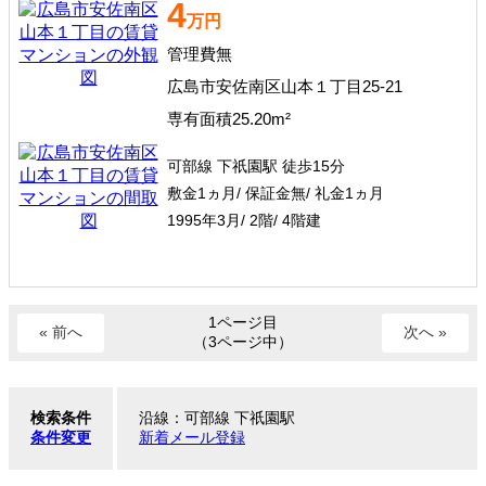
4
万円
管理費無
広島市安佐南区山本１丁目25-21
専有面積25.20m²
可部線 下祇園駅 徒歩15分
敷金1ヵ月/ 保証金無/ 礼金1ヵ月
1995年3月/ 2階/ 4階建
1ページ目
« 前へ
次へ »
（3ページ中）
検索条件
沿線：可部線 下祇園駅
条件変更
新着メール登録