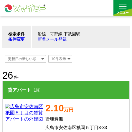
検索条件
沿線：可部線 下祇園駅
借りる
条件変更
新着メール登録
買う
お気に入り
26
件
貸アパート
1
K
2.10
万円
管理費無
広島市安佐南区祇園５丁目3-33