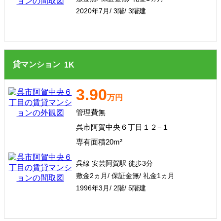
2020年7月/ 3階/ 3階建
貸マンション
1
K
3.90
万円
管理費無
呉市阿賀中央６丁目１２−１
専有面積20m²
呉線 安芸阿賀駅 徒歩3分
敷金2ヵ月/ 保証金無/ 礼金1ヵ月
1996年3月/ 2階/ 5階建