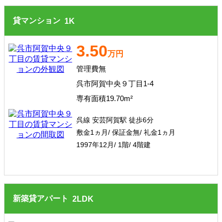
貸マンション
1
K
3.50
万円
管理費無
呉市阿賀中央９丁目1-4
専有面積19.70m²
呉線 安芸阿賀駅 徒歩6分
敷金1ヵ月/ 保証金無/ 礼金1ヵ月
1997年12月/ 1階/ 4階建
新築貸アパート
2
LDK