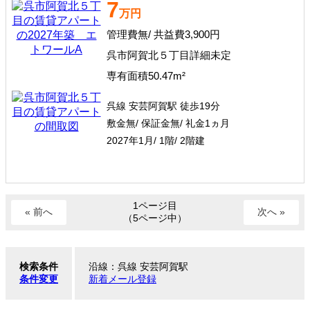
7
万円
管理費無/ 共益費3,900円
呉市阿賀北５丁目詳細未定
専有面積50.47m²
呉線 安芸阿賀駅 徒歩19分
敷金無/ 保証金無/ 礼金1ヵ月
2027年1月/ 1階/ 2階建
1ページ目
« 前へ
次へ »
（5ページ中）
検索条件
沿線：呉線 安芸阿賀駅
条件変更
新着メール登録