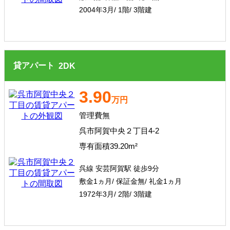
2004年3月/ 1階/ 3階建
貸アパート
2
DK
3.90
万円
管理費無
呉市阿賀中央２丁目4-2
専有面積39.20m²
呉線 安芸阿賀駅 徒歩9分
敷金1ヵ月/ 保証金無/ 礼金1ヵ月
1972年3月/ 2階/ 3階建