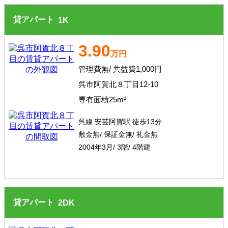
貸アパート
1
K
3.90
万円
管理費無/ 共益費1,000円
呉市阿賀北８丁目12-10
専有面積25m²
呉線 安芸阿賀駅 徒歩13分
敷金無/ 保証金無/ 礼金無
2004年3月/ 3階/ 4階建
貸アパート
2
DK