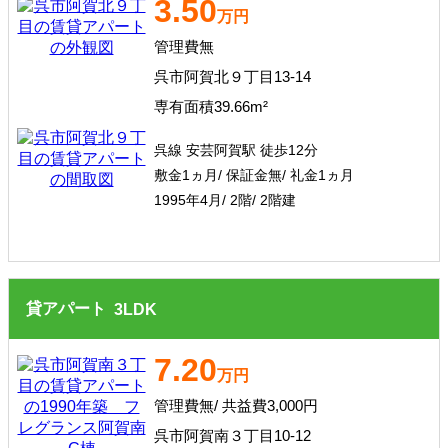
3.50
万円
管理費無
呉市阿賀北９丁目13-14
専有面積39.66m²
呉線 安芸阿賀駅 徒歩12分
敷金1ヵ月/ 保証金無/ 礼金1ヵ月
1995年4月/ 2階/ 2階建
貸アパート
3
LDK
7.20
万円
管理費無/ 共益費3,000円
呉市阿賀南３丁目10-12