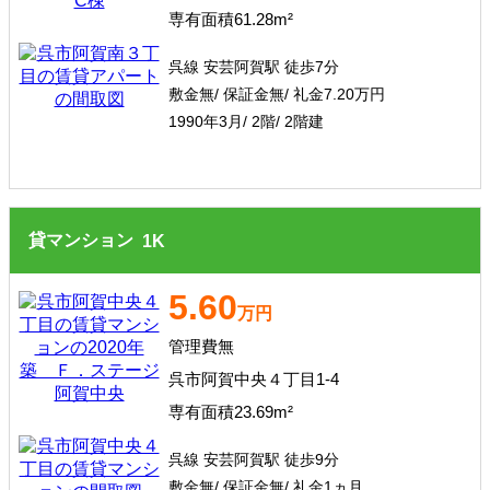
専有面積61.28m²
呉線 安芸阿賀駅 徒歩7分
敷金無/ 保証金無/ 礼金7.20
万円
1990年3月/ 2階/ 2階建
貸マンション
1
K
5.60
万円
管理費無
呉市阿賀中央４丁目1-4
専有面積23.69m²
呉線 安芸阿賀駅 徒歩9分
敷金無/ 保証金無/ 礼金1ヵ月