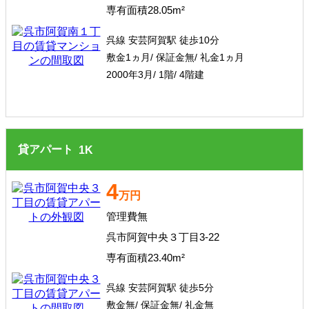
専有面積28.05m²
呉線 安芸阿賀駅 徒歩10分
敷金1ヵ月/ 保証金無/ 礼金1ヵ月
2000年3月/ 1階/ 4階建
貸アパート
1
K
4
万円
管理費無
呉市阿賀中央３丁目3-22
専有面積23.40m²
呉線 安芸阿賀駅 徒歩5分
敷金無/ 保証金無/ 礼金無