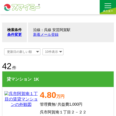
検索条件
沿線：呉線 安芸阿賀駅
借りる
条件変更
新着メール登録
買う
お気に入り
42
件
貸マンション
1
K
4.80
万円
管理費無/ 共益費1,000円
呉市阿賀南１丁目２－２２