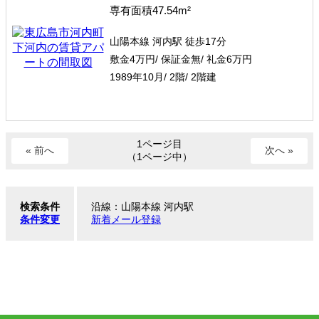
専有面積47.54m²
山陽本線 河内駅 徒歩17分
敷金4
万円
/ 保証金無/ 礼金6
万円
1989年10月/ 2階/ 2階建
1ページ目
« 前へ
次へ »
（1ページ中）
検索条件
沿線：山陽本線 河内駅
条件変更
新着メール登録