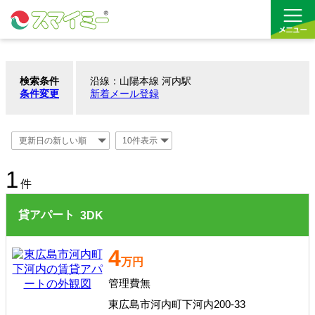
検索条件
沿線：山陽本線 河内駅
借りる
条件変更
新着メール登録
買う
お気に入り
1
件
貸アパート
3
DK
4
万円
管理費無
東広島市河内町下河内200-33