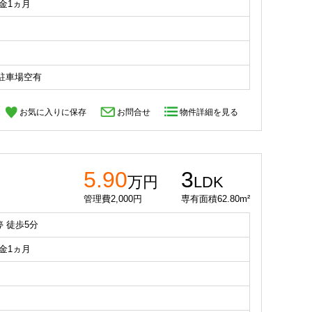
礼金1ヵ月
駐車場空有
お気に入りに保存
お問合せ
物件詳細を見る
5.90
3
万円
LDK
管理費2,000円
専有面積62.80m²
 徒歩5分
礼金1ヵ月