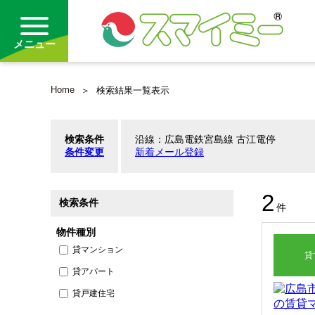
メニュー
Home
検索結果一覧表示
借りる
検索条件
沿線：広島電鉄宮島線 古江電停
買う
条件変更
新着メール登録
お気に入り
2
検索条件
件
物件種別
貸マンション
貸
貸アパート
貸戸建住宅