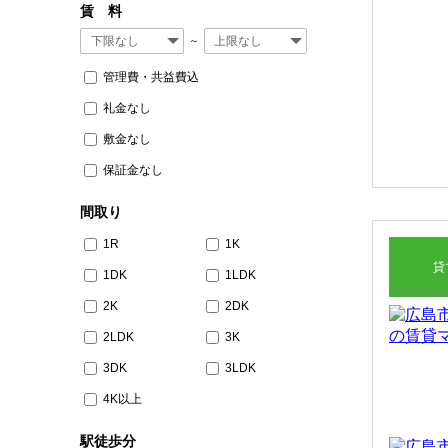
賃 料
～
管理費・共益費込
礼金なし
敷金なし
保証金なし
間取り
1R
1K
貸
1DK
1LDK
2K
2DK
2LDK
3K
3DK
3LDK
4K以上
駅徒歩分