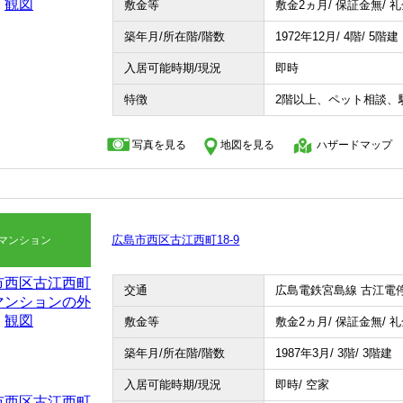
敷金等
敷金2ヵ月/ 保証金無/ 
築年月/所在階/階数
1972年12月/ 4階/ 5階建
入居可能時期/現況
即時
特徴
2階以上、ペット相談、
写真を見る
地図を見る
ハザードマップ
広島市西区古江西町18-9
マンション
交通
広島電鉄宮島線 古江電停
敷金等
敷金2ヵ月/ 保証金無/ 
築年月/所在階/階数
1987年3月/ 3階/ 3階建
入居可能時期/現況
即時/ 空家