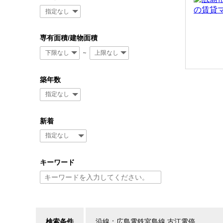
専有面積/建物面積
～
築年数
新着
キーワード
検索条件
沿線：広島電鉄宮島線 古江電停