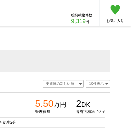
総掲載物件数
9,319
お気に入り
件
5.50
2
万円
DK
管理費無
専有面積36.40m²
 徒歩2分