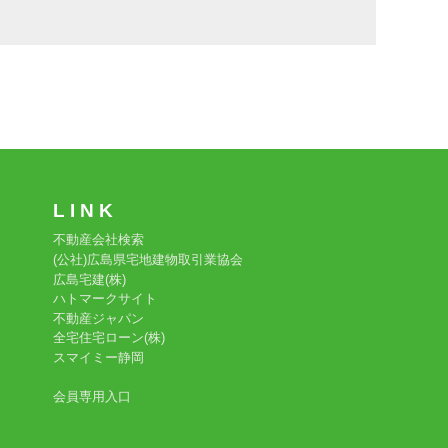
L I N K
不動産会社検索
(公社)広島県宅地建物取引業協会
広島宅建(株)
ハトマークサイト
不動産ジャパン
全宅住宅ローン(株)
スマイミー静岡
会員専用入口