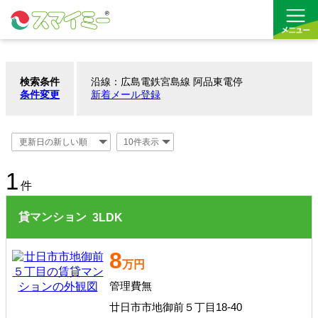
検索条件
沿線：広島電鉄宮島線 阿品東電停
借りる
条件変更
新着メール登録
買う
お気に入り
1
件
貸マンション
3
LDK
8
万円
管理費無
廿日市市地御前５丁目18-40