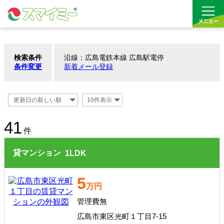
検索条件
沿線：広島電鉄本線 広島駅電停
借りる
条件変更
新着メール登録
買う
お気に入り
41
件
貸マンション
1
LDK
5
万円
管理費無
広島市東区光町１丁目7-15