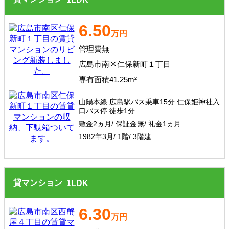
6.50
万円
管理費無
広島市南区仁保新町１丁目
専有面積41.25m²
山陽本線 広島駅バス乗車15分 仁保姫神社入
口バス停 徒歩1分
敷金2ヵ月/ 保証金無/ 礼金1ヵ月
1982年3月/ 1階/ 3階建
貸マンション
1
LDK
6.30
万円