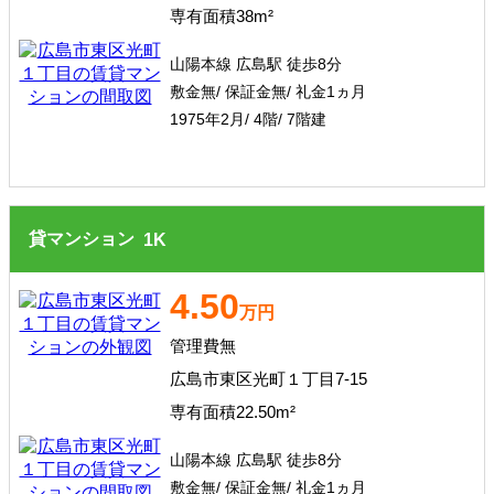
専有面積38m²
山陽本線 広島駅 徒歩8分
敷金無/ 保証金無/ 礼金1ヵ月
1975年2月/ 4階/ 7階建
貸マンション
1
K
4.50
万円
管理費無
広島市東区光町１丁目7-15
専有面積22.50m²
山陽本線 広島駅 徒歩8分
敷金無/ 保証金無/ 礼金1ヵ月