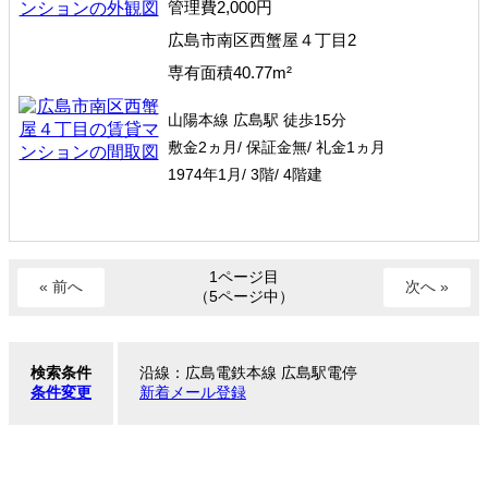
管理費2,000円
広島市南区西蟹屋４丁目2
専有面積40.77m²
山陽本線 広島駅 徒歩15分
敷金2ヵ月/ 保証金無/ 礼金1ヵ月
1974年1月/ 3階/ 4階建
1ページ目
« 前へ
次へ »
（5ページ中）
検索条件
沿線：広島電鉄本線 広島駅電停
条件変更
新着メール登録