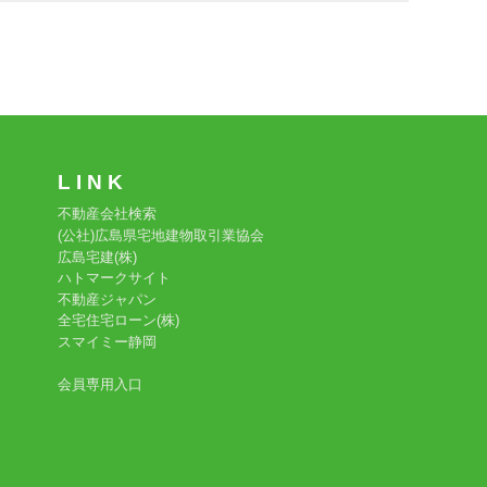
L I N K
不動産会社検索
(公社)広島県宅地建物取引業協会
広島宅建(株)
ハトマークサイト
不動産ジャパン
全宅住宅ローン(株)
スマイミー静岡
会員専用入口