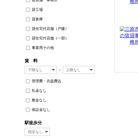
貸工場
貸倉庫
貸住宅付店舗（戸建）
貸住宅付店舗（一部）
事業用その他
賃 料
～
管理費・共益費込
礼金なし
敷金なし
保証金なし
駅徒歩分