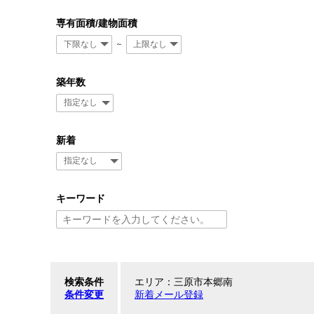
専有面積/建物面積
～
築年数
新着
キーワード
検索条件
エリア：三原市本郷南
条件変更
新着メール登録