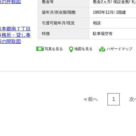
敷金等
敷金2ヵ月/ 保証金無/ 
築年月/所在階/階数
1993年12月/ 1階建
引渡可能年月/現況
相談
特徴
駐車場空有
写真を見る
地図を見る
ハザードマップ
« 前へ
次
1