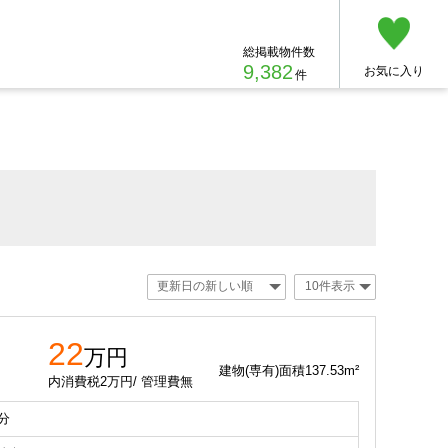
総掲載物件数
9,382
お気に入り
件
22
万円
建物(専有)面積137.53m²
内消費税2万円/ 管理費無
分