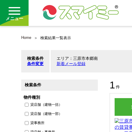
メニュー
Home
検索結果一覧表示
借りる
検索条件
エリア：三原市本郷南
買う
条件変更
新着メール登録
お気に入り
1
検索条件
件
物件種別
貸店舗（建物一括）
貸店舗（建物一部）
貸事務所
貸店舗・事務所