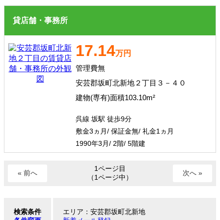
貸店舗・事務所
17.14
万円
管理費無
安芸郡坂町北新地２丁目３－４０
建物(専有)面積103.10m²
呉線 坂駅 徒歩9分
敷金3ヵ月/ 保証金無/ 礼金1ヵ月
1990年3月/ 2階/ 5階建
1ページ目
« 前へ
次へ »
（1ページ中）
検索条件
エリア：安芸郡坂町北新地