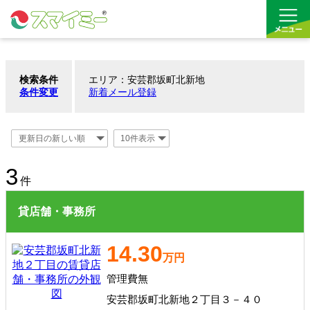
検索条件
エリア：安芸郡坂町北新地
借りる
条件変更
新着メール登録
買う
お気に入り
3
件
貸店舗・事務所
14.30
万円
管理費無
安芸郡坂町北新地２丁目３－４０