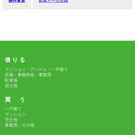
条件変更
新着メール登録
借 り る
マンション・アパート・一戸建て
店舗・事務所他・事業用
駐車場
貸土地
買 う
一戸建て
マンション
売土地
事業用・その他