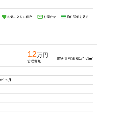
お気に入りに保存
お問合せ
物件詳細を見る
12
万円
建物(専有)面積174.53m²
管理費無
礼金1ヵ月