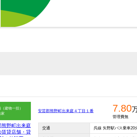
7.80
舗（建物一括）
安芸郡熊野町出来庭４丁目１番
借家
管理費無
交通
呉線 矢野駅バス乗車20