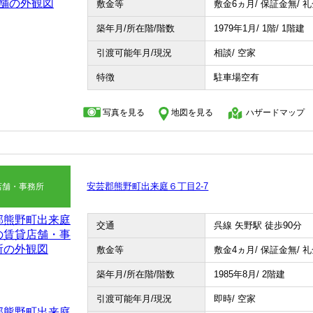
敷金等
敷金6ヵ月/ 保証金無/ 
築年月/所在階/階数
1979年1月/ 1階/ 1階建
引渡可能年月/現況
相談/ 空家
特徴
駐車場空有
写真を見る
地図を見る
ハザードマップ
安芸郡熊野町出来庭６丁目2-7
店舗・事務所
交通
呉線 矢野駅 徒歩90分
敷金等
敷金4ヵ月/ 保証金無/ 
築年月/所在階/階数
1985年8月/ 2階建
引渡可能年月/現況
即時/ 空家