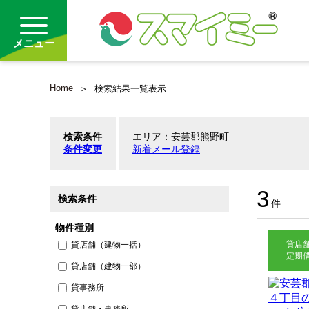
メニュー
Home
検索結果一覧表示
借りる
検索条件
エリア：安芸郡熊野町
買う
条件変更
新着メール登録
お気に入り
3
検索条件
件
物件種別
貸店
貸店舗（建物一括）
定期
貸店舗（建物一部）
貸事務所
貸店舗・事務所