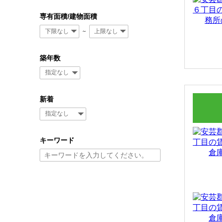
専有面積/建物面積
～
築年数
新着
キーワード