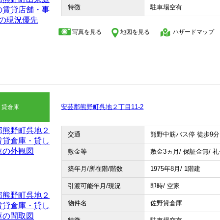
特徴
駐車場空有
写真を見る
地図を見る
ハザードマップ
安芸郡熊野町呉地２丁目11-2
貸倉庫
交通
熊野中筋バス停 徒歩9分
敷金等
敷金3ヵ月/ 保証金無/ 
築年月/所在階/階数
1975年8月/ 1階建
引渡可能年月/現況
即時/ 空家
物件名
佐野貸倉庫