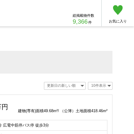
総掲載物件数
9,366
お気に入り
件
万円
建物(専有)面積49.68m²/ （公簿）土地面積418.46m²
分 広電中筋停バス停 徒歩3分