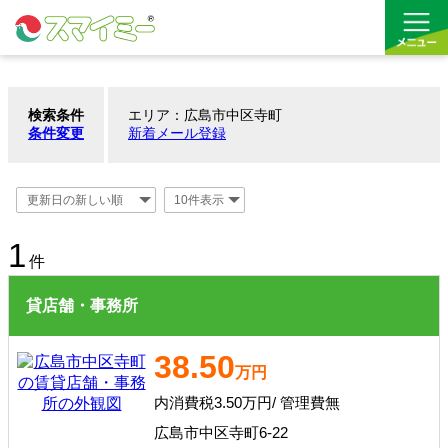
検索条件
エリア：広島市中区寺町
借りる
条件変更
新着メール登録
買う
お気に入り
1
件
貸店舗・事務所
38.50
万円
内消費税3.50万円/ 管理費無
広島市中区寺町6-22