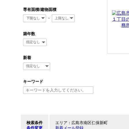
専有面積/建物面積
～
築年数
新着
キーワード
検索条件
エリア：広島市南区仁保新町
条件変更
新着メール登録