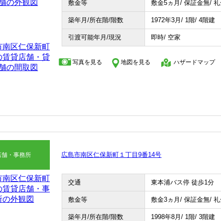
敷金等
敷金5ヵ月/ 保証金無/ 
築年月/所在階/階数
1972年3月/ 1階/ 4階建
引渡可能年月/現況
即時/ 空家
写真を見る
地図を見る
ハザードマップ
広島市南区仁保新町１丁目9番14号
店舗・事務所
交通
東本浦バス停 徒歩1分
敷金等
敷金3ヵ月/ 保証金無/ 
築年月/所在階/階数
1998年8月/ 1階/ 3階建