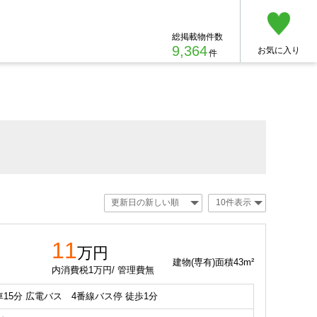
総掲載物件数
9,364
お気に入り
件
11
万円
建物(専有)面積43m²
内消費税1万円/ 管理費無
15分 広電バス 4番線バス停 徒歩1分