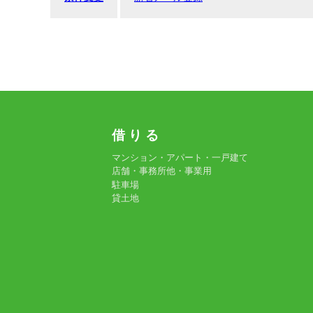
借 り る
マンション・アパート・一戸建て
店舗・事務所他・事業用
駐車場
貸土地