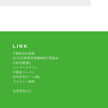
L I N K
不動産会社検索
(公社)広島県宅地建物取引業協会
広島宅建(株)
ハトマークサイト
不動産ジャパン
全宅住宅ローン(株)
スマイミー静岡
会員専用入口