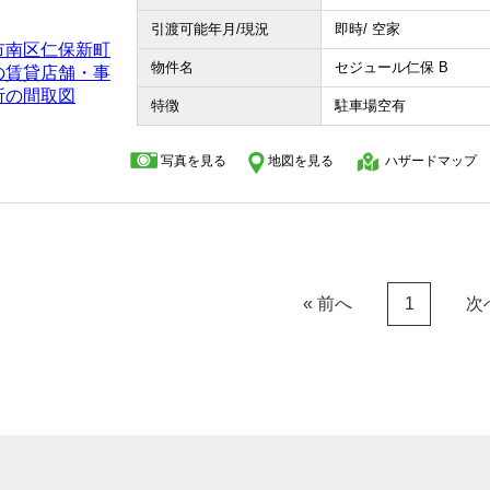
引渡可能年月/現況
即時/ 空家
物件名
セジュール仁保 B
特徴
駐車場空有
写真を見る
地図を見る
ハザードマップ
« 前へ
次
1