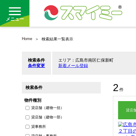
メニュー
Home
検索結果一覧表示
借りる
検索条件
エリア：広島市南区仁保新町
買う
条件変更
新着メール登録
お気に入り
2
検索条件
件
物件種別
貸店舗（建物一括）
貸店
貸店舗（建物一部）
貸事務所
貸店舗・事務所