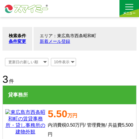
検索条件
エリア：東広島市西条昭和町
借りる
条件変更
新着メール登録
買う
お気に入り
3
件
貸事務所
5.50
万円
内消費税0.50万円/ 管理費無/ 共益費5,500
円