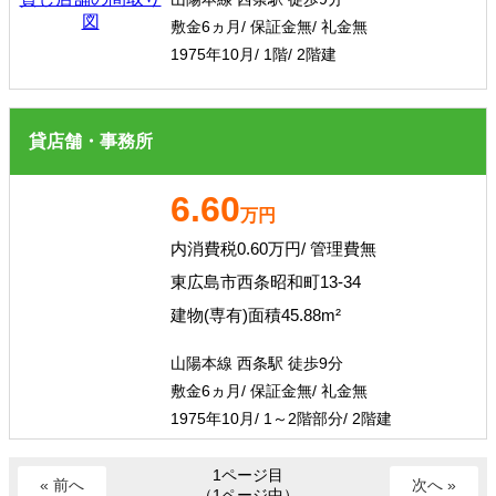
敷金6ヵ月/ 保証金無/ 礼金無
1975年10月/ 1階/ 2階建
貸店舗・事務所
6.60
万円
内消費税0.60万円/ 管理費無
東広島市西条昭和町13-34
建物(専有)面積45.88m²
山陽本線 西条駅 徒歩9分
敷金6ヵ月/ 保証金無/ 礼金無
1975年10月/ 1～2階部分/ 2階建
1ページ目
« 前へ
次へ »
（1ページ中）