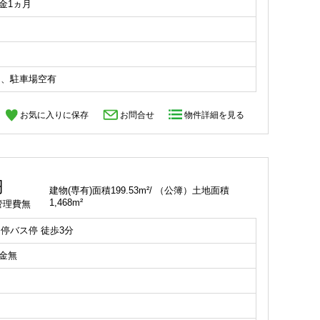
礼金1ヵ月
ク、駐車場空有
お気に入りに保存
お問合せ
物件詳細を見る
円
建物(専有)面積199.53m²/ （公簿）土地面積
1,468m²
 管理費無
停バス停 徒歩3分
礼金無