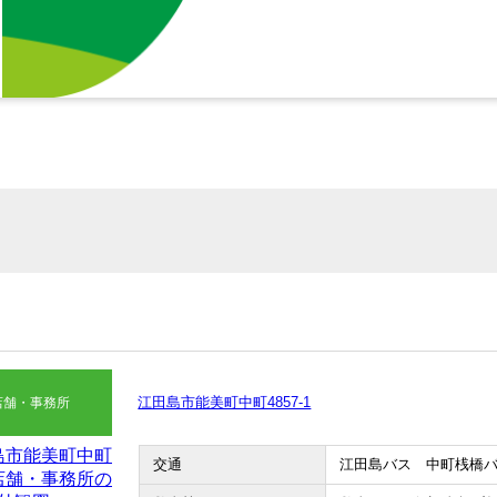
江田島市能美町中町4857-1
店舗・事務所
交通
江田島バス 中町桟橋バ