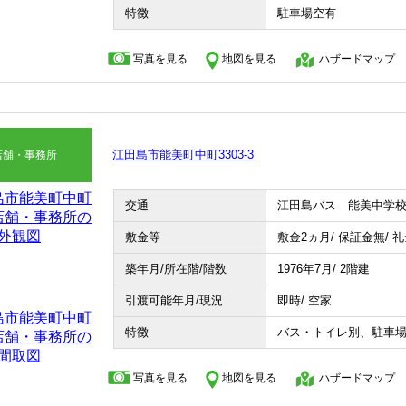
特徴
駐車場空有
写真を見る
地図を見る
ハザードマップ
江田島市能美町中町3303-3
店舗・事務所
交通
江田島バス 能美中学校
敷金等
敷金2ヵ月/ 保証金無/ 
築年月/所在階/階数
1976年7月/ 2階建
引渡可能年月/現況
即時/ 空家
特徴
バス・トイレ別、駐車
写真を見る
地図を見る
ハザードマップ