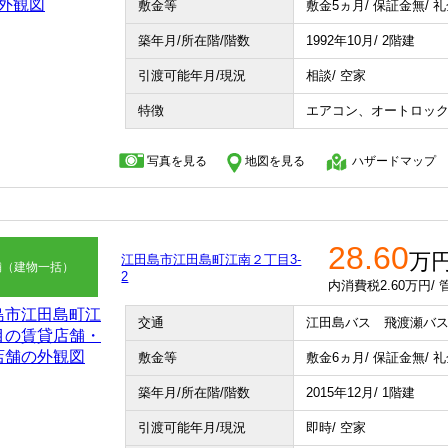
敷金等
敷金5ヵ月/ 保証金無/ 
築年月/所在階/階数
1992年10月/ 2階建
引渡可能年月/現況
相談/ 空家
特徴
エアコン、オートロッ
写真を見る
地図を見る
ハザードマップ
28.60
万
江田島市江田島町江南２丁目3-
舗（建物一括）
2
内消費税2.60万円/
交通
江田島バス 飛渡瀬バス
敷金等
敷金6ヵ月/ 保証金無/ 
築年月/所在階/階数
2015年12月/ 1階建
引渡可能年月/現況
即時/ 空家