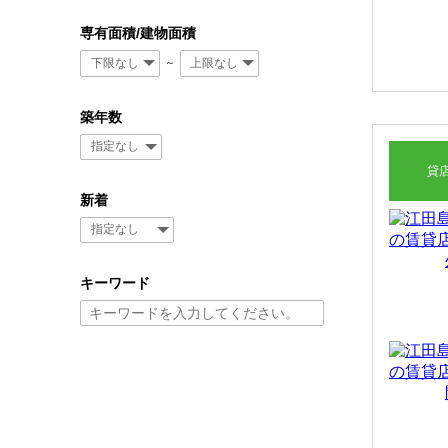
専有面積/建物面積
～
築年数
貸
新着
キーワード