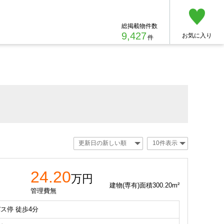
総掲載物件数
9,427
お気に入り
件
24.20
万円
建物(専有)面積300.20m²
管理費無
ス停 徒歩4分