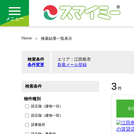
メニュー
Home
検索結果一覧表示
借りる
検索条件
エリア：江田島市
買う
条件変更
新着メール登録
お気に入り
3
検索条件
件
物件種別
貸店舗（建物一括）
貸
貸店舗（建物一部）
貸事務所
貸店舗・事務所