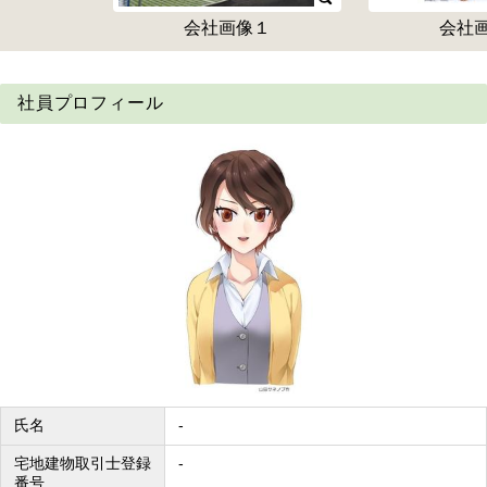
会社画像１
会社
社員プロフィール
氏名
-
宅地建物取引士登録
-
番号