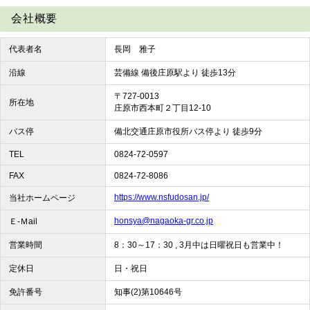
会社概要
代表者名
長岡 雅子
沿線
芸備線 備後庄原駅より 徒歩13分
〒727-0013
所在地
庄原市西本町２丁目12-10
バス停
備北交通庄原市役所バス停より 徒歩9分
TEL
0824-72-0597
FAX
0824-72-8086
https://www.nsfudosan.jp/
当社ホームページ
honsya@nagaoka-gr.co.jp
Ｅ-Ｍail
営業時間
8：30～17：30 , 3月中は日曜祝日も営業中！
定休日
日・祝日
免許番号
知事(2)第10646号