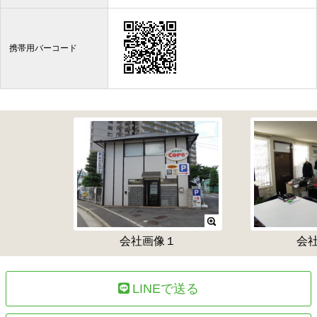
携帯用バーコード
会社画像１
会
LINEで送る