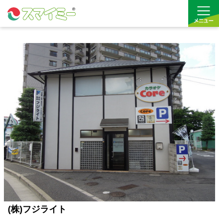
借りる
買う
お気に入り
(株)フジライト