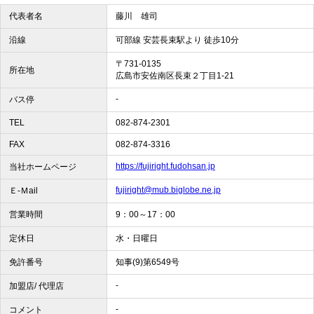
代表者名
藤川 雄司
沿線
可部線 安芸長束駅より 徒歩10分
〒731-0135
所在地
広島市安佐南区長束２丁目1-21
-
バス停
TEL
082-874-2301
FAX
082-874-3316
https://fujiright.fudohsan.jp
当社ホームページ
fujiright@mub.biglobe.ne.jp
Ｅ-Ｍail
営業時間
9：00～17：00
定休日
水・日曜日
免許番号
知事(9)第6549号
-
加盟店/ 代理店
-
コメント