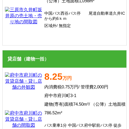
（公簿）土地面積1,098m²
中国バス西谷バス停 尾道自動車道久井IC
から約6ｋｍ
区域外/ 無指定
貸店舗（建物一括）
8.25
万円
内消費税0.75万円/ 管理費2,000円
府中市府川町3-1
建物(専有)面積74.50m²/ （公簿）土地面積
786.52m²
バス乗車1分 中国バス府中駅前バス停 徒歩