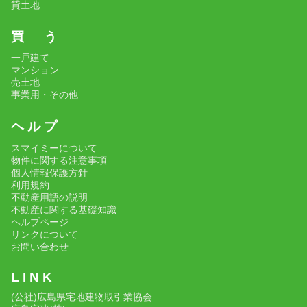
貸土地
買 う
一戸建て
マンション
売土地
事業用・その他
ヘ ル プ
スマイミーについて
物件に関する注意事項
個人情報保護方針
利用規約
不動産用語の説明
不動産に関する基礎知識
ヘルプページ
リンクについて
お問い合わせ
L I N K
(公社)広島県宅地建物取引業協会