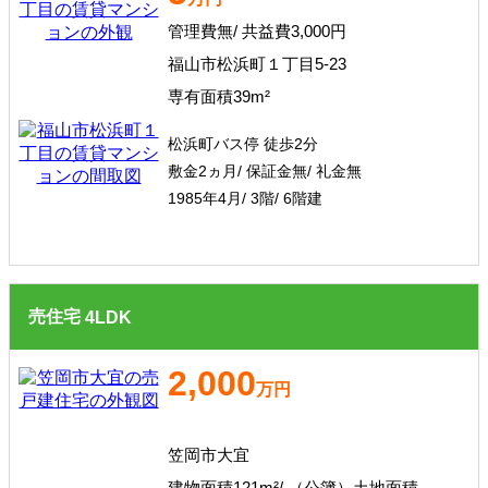
管理費無/ 共益費3,000円
福山市松浜町１丁目5-23
専有面積39m²
松浜町バス停 徒歩2分
敷金2ヵ月/ 保証金無/ 礼金無
1985年4月/ 3階/ 6階建
売住宅
4
LDK
2,000
万円
笠岡市大宜
建物面積121m²/ （公簿）土地面積