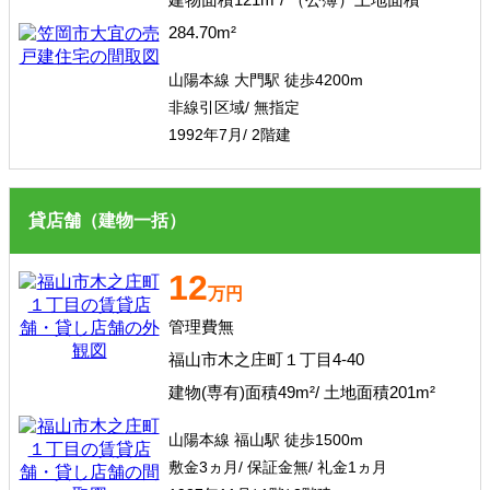
284.70m²
山陽本線 大門駅 徒歩4200m
非線引区域/ 無指定
1992年7月/ 2階建
貸店舗（建物一括）
12
万円
管理費無
福山市木之庄町１丁目4-40
建物(専有)面積49m²/ 土地面積201m²
山陽本線 福山駅 徒歩1500m
敷金3ヵ月/ 保証金無/ 礼金1ヵ月