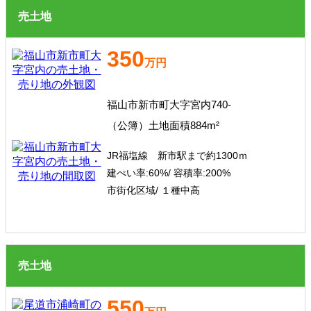
売土地
350
万円
福山市新市町大字宮内740-
（公簿）土地面積884m²
JR福塩線 新市駅まで約1300ｍ
建ぺい率:
60%/
容積率:
200%
市街化区域/ １種中高
売土地
550