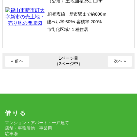
（公簿）土地面積351.11m²
JR福塩線 新市駅まで約800ｍ
建ぺい率:
60%/
容積率:
200%
市街化区域/ １種住居
1ページ目
« 前へ
次へ »
（2ページ中）
借 り る
マンション・アパート・一戸建て
店舗・事務所他・事業用
駐車場