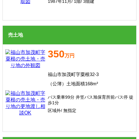
1987年11月/ 1階/ 3階建
売土地
350
万円
福山市加茂町字粟根32-3
（公簿）土地面積168m²
バス乗車99分 井笠バス旭保育所前バス停 徒
歩1分
区域外/ 無指定