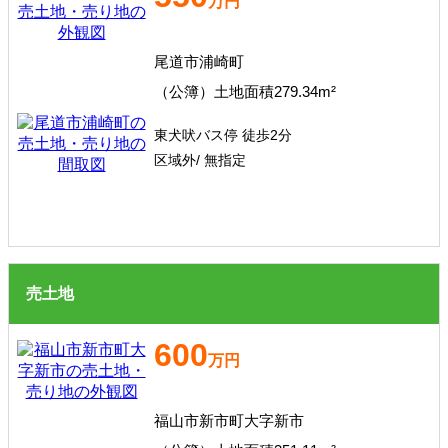
万円
尾道市浦崎町
（公簿）土地面積279.34m²
東犬吠バス停 徒歩2分
区域外/ 無指定
売土地
600
万円
福山市新市町大字新市