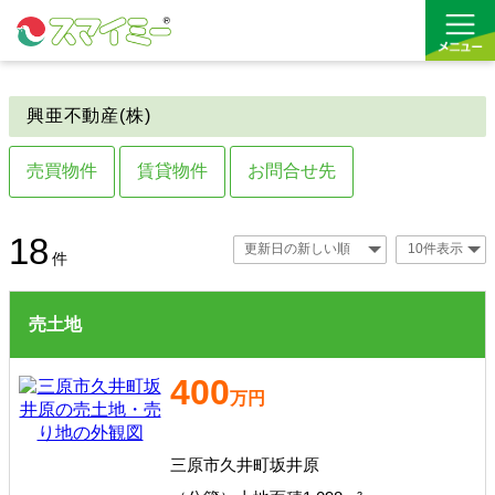
興亜不動産(株)
借りる
売買物件
賃貸物件
お問合せ先
買う
お気に入り
売土地
賃貸居住用
18
件
売住宅・マンション
賃貸事業用
売土地
駐車場
400
万円
三原市久井町坂井原