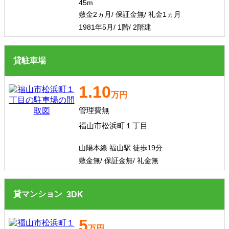
45m
敷金2ヵ月/ 保証金無/ 礼金1ヵ月
1981年5月/ 1階/ 2階建
貸駐車場
1.10
万円
管理費無
福山市松浜町１丁目
山陽本線 福山駅 徒歩19分
敷金無/ 保証金無/ 礼金無
貸マンション
3
DK
5
万円