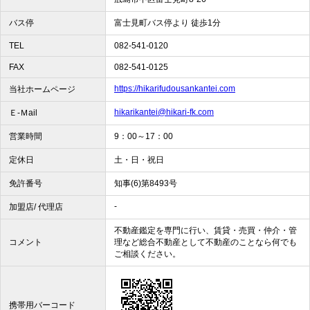
バス停
富士見町バス停より 徒歩1分
TEL
082-541-0120
FAX
082-541-0125
https://hikarifudousankantei.com
当社ホームページ
hikarikantei@hikari-fk.com
Ｅ-Ｍail
営業時間
9：00～17：00
定休日
土・日・祝日
免許番号
知事(6)第8493号
-
加盟店/ 代理店
不動産鑑定を専門に行い、賃貸・売買・仲介・管
コメント
理など総合不動産として不動産のことなら何でも
ご相談ください。
携帯用バーコード