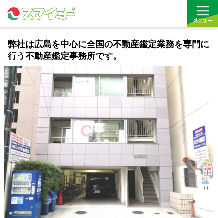
弊社は広島を中心に全国の不動産鑑定業務を専門に
行う不動産鑑定事務所です。
借りる
買う
お気に入り