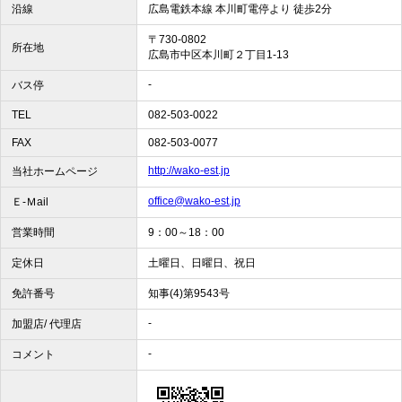
沿線
広島電鉄本線 本川町電停より 徒歩2分
〒730-0802
所在地
広島市中区本川町２丁目1-13
-
バス停
TEL
082-503-0022
FAX
082-503-0077
http://wako-est.jp
当社ホームページ
office@wako-est.jp
Ｅ-Ｍail
営業時間
9：00～18：00
定休日
土曜日、日曜日、祝日
免許番号
知事(4)第9543号
-
加盟店/ 代理店
-
コメント