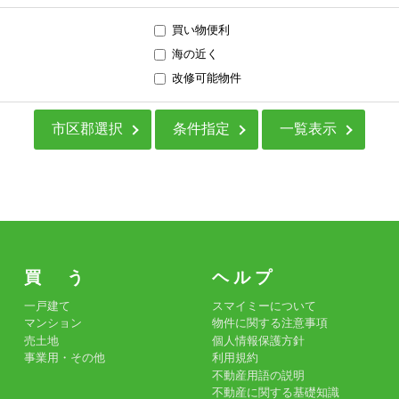
買い物便利
海の近く
改修可能物件
市区郡選択
条件指定
一覧表示
買 う
ヘ ル プ
一戸建て
スマイミーについて
マンション
物件に関する注意事項
売土地
個人情報保護方針
事業用・その他
利用規約
不動産用語の説明
不動産に関する基礎知識