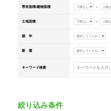
専有面積/建物面積
～
土地面積
～
築 年
新 着
キーワード検索
絞り込み条件