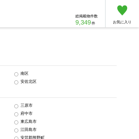
総掲載物件数
9,349
お気に入り
件
南区
安佐北区
三原市
府中市
東広島市
江田島市
安芸郡熊野町