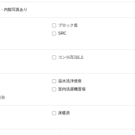
・内観写真あり
ブロック造
SRC
コンロ2口以上
温水洗浄便座
室内洗濯機置場
粧台
床暖房