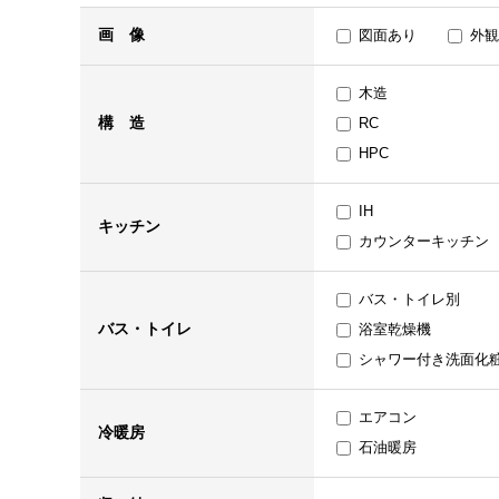
画 像
図面あり
外観
木造
構 造
RC
HPC
IH
キッチン
カウンターキッチン
バス・トイレ別
バス・トイレ
浴室乾燥機
シャワー付き洗面化
エアコン
冷暖房
石油暖房