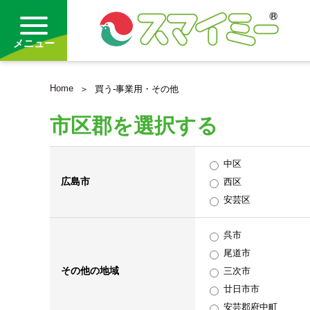
メニュー
Home
買う-事業用・その他
借りる
市区郡を選択する
買う
中区
お気に入り
広島市
西区
安芸区
呉市
尾道市
その他の地域
三次市
廿日市市
安芸郡府中町