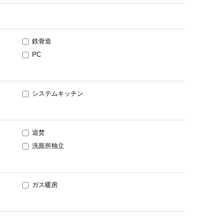
鉄骨造
PC
システムキッチン
追焚
洗面所独立
ガス暖房