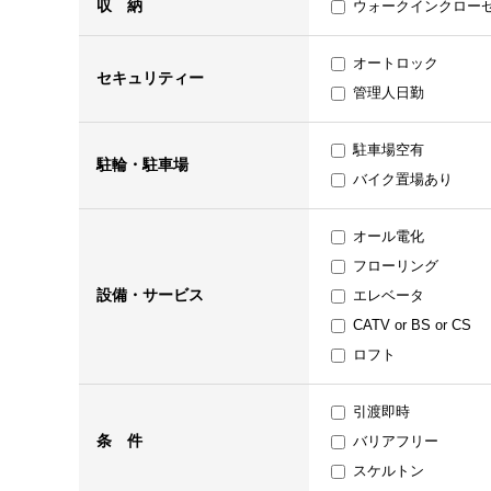
収 納
ウォークインクロー
オートロック
セキュリティー
管理人日勤
駐車場空有
駐輪・駐車場
バイク置場あり
オール電化
フローリング
設備・サービス
エレベータ
CATV or BS or CS
ロフト
引渡即時
条 件
バリアフリー
スケルトン