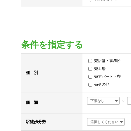
条件を指定する
売店舗・事務所
売工場
種 別
売アパート・寮
売その他
～
価 額
駅徒歩分数