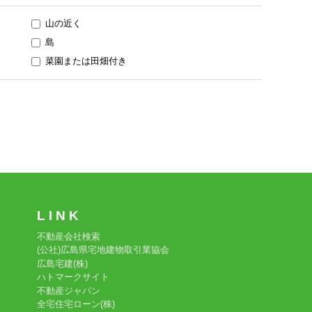
山の近く
島
菜園または田畑付き
L I N K
不動産会社検索
(公社)広島県宅地建物取引業協会
広島宅建(株)
ハトマークサイト
不動産ジャパン
全宅住宅ローン(株)