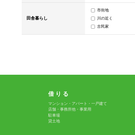
市街地
田舎暮らし
川の近く
古民家
借 り る
マンション・アパート・一戸建て
店舗・事務所他・事業用
駐車場
貸土地