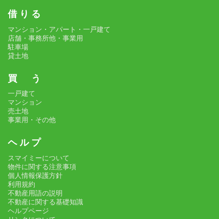
借 り る
マンション・アパート・一戸建て
店舗・事務所他・事業用
駐車場
貸土地
買 う
一戸建て
マンション
売土地
事業用・その他
ヘ ル プ
スマイミーについて
物件に関する注意事項
個人情報保護方針
利用規約
不動産用語の説明
不動産に関する基礎知識
ヘルプページ