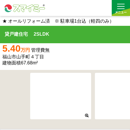
★ オールリフォーム済 ※ 駐車場1台込（軽四のみ）
貸戸建住宅 2SLDK
借りる
5.40
買う
万円
管理費無
福山市山手町４丁目
お気に入り
建物面積67.68m²