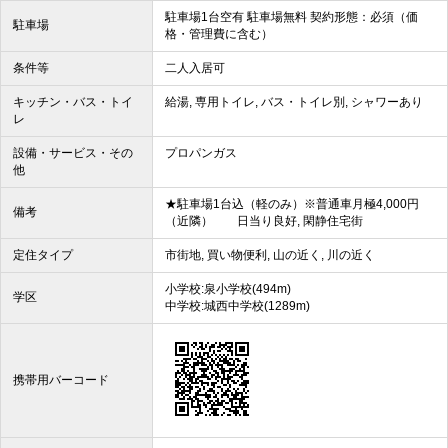
駐車場1台空有 駐車場無料 契約形態：必須（価
駐車場
格・管理費に含む）
条件等
二人入居可
キッチン・バス・トイ
給湯, 専用トイレ, バス・トイレ別, シャワーあり
レ
設備・サービス・その
プロパンガス
他
★駐車場1台込（軽のみ）※普通車月極4,000円
備考
（近隣） 日当り良好, 閑静住宅街
定住タイプ
市街地, 買い物便利, 山の近く, 川の近く
小学校:泉小学校(494m)
学区
中学校:城西中学校(1289m)
携帯用バーコード