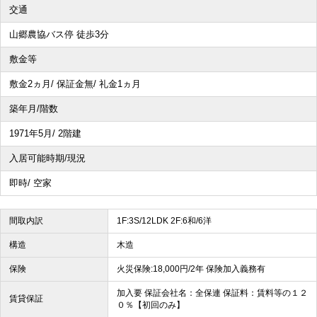
交通
山郷農協バス停 徒歩3分
敷金等
敷金2ヵ月/ 保証金無/ 礼金1ヵ月
築年月/階数
1971年5月/ 2階建
入居可能時期/現況
即時/ 空家
間取内訳
1F:3S/12LDK 2F:6和/6洋
構造
木造
保険
火災保険:18,000円/2年 保険加入義務有
加入要 保証会社名：全保連 保証料：賃料等の１２
賃貸保証
０％【初回のみ】