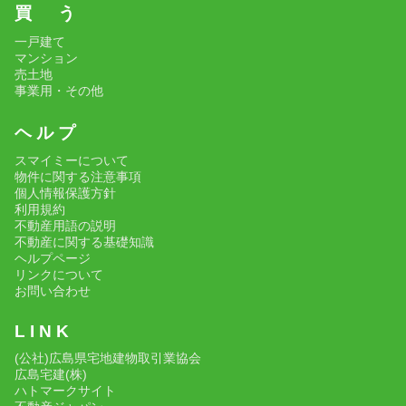
買 う
一戸建て
マンション
売土地
事業用・その他
ヘ ル プ
スマイミーについて
物件に関する注意事項
個人情報保護方針
利用規約
不動産用語の説明
不動産に関する基礎知識
ヘルプページ
リンクについて
お問い合わせ
L I N K
(公社)広島県宅地建物取引業協会
広島宅建(株)
ハトマークサイト