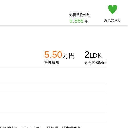
総掲載物件数
9,366
お気に入り
件
5.50
2
万円
LDK
管理費無
専有面積54m²