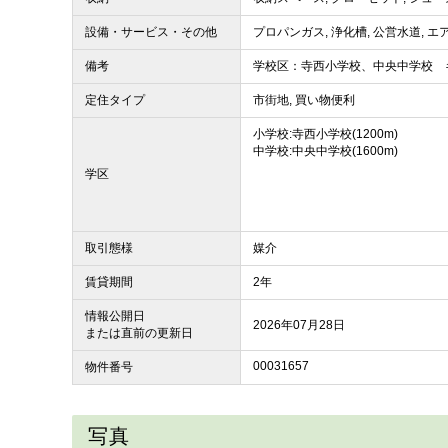
設備・サービス・その他
プロパンガス, 浄化槽, 公営水道, エ
備考
学校区：寺西小学校、中央中学校 
定住タイプ
市街地, 買い物便利
小学校:寺西小学校(1200m)
中学校:中央中学校(1600m)
学区
取引態様
媒介
賃貸期間
2年
情報公開日
2026年07月28日
または直前の更新日
00031657
物件番号
写真