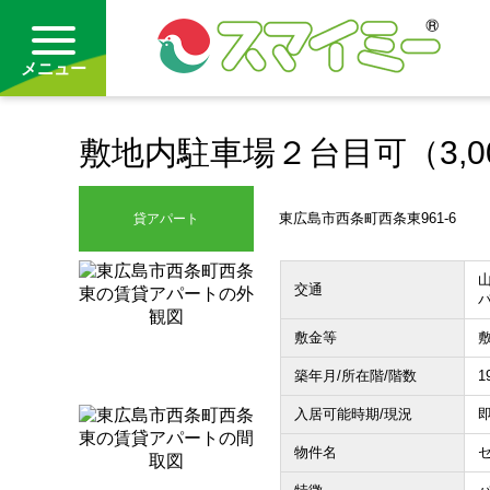
メニュー
敷地内駐車場２台目可（3,0
借りる
買う
東広島市西条町西条東961-6
貸アパート
お気に入り
山
交通
敷金等
敷
築年月/所在階/階数
1
入居可能時期/現況
即
物件名
セ