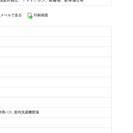
洗面所独立、ＴＶドアホン、駐輪場、駐車場空有
をメールで送る
印刷画面
 専用バス, 室内洗濯機置場