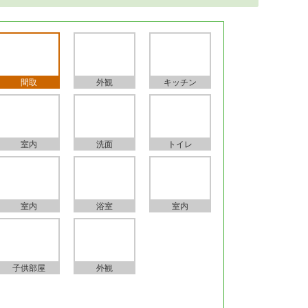
間取
外観
キッチン
室内
洗面
トイレ
室内
浴室
室内
子供部屋
外観