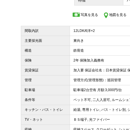
特徴
写真を見る
地図を見る
間取内訳
12LDK/6洋×2
主要採光面
東向き
構造
鉄骨造
保険
2年 保険加入義務有
賃貸保証
加入要 保証会社名：日本賃貸保証
管理
管理方式(管理形態)：巡回管理
駐車場
駐車場2台空有 月額:3,000円/台
条件等
ペット不可, 二人入居可, ルームシ
キッチン・バス・トイレ
給湯, 専用トイレ, バス・トイレ別,
TV・ネット
ＢＳ端子, 光ファイバー
収納
収納スペース, クローゼット, シュ