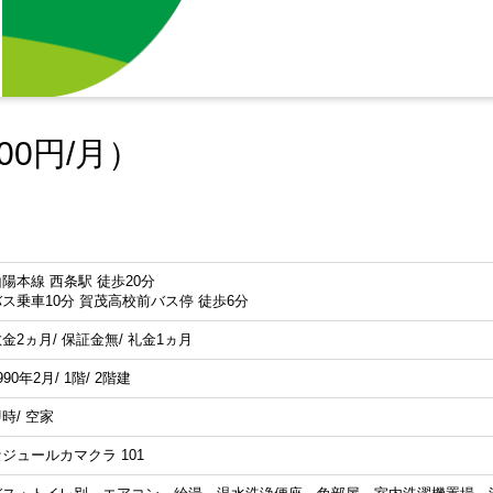
00円/月）
陽本線 西条駅 徒歩20分
バス乗車10分 賀茂高校前バス停 徒歩6分
金2ヵ月/ 保証金無/ 礼金1ヵ月
990年2月/ 1階/ 2階建
時/ 空家
ジュールカマクラ 101