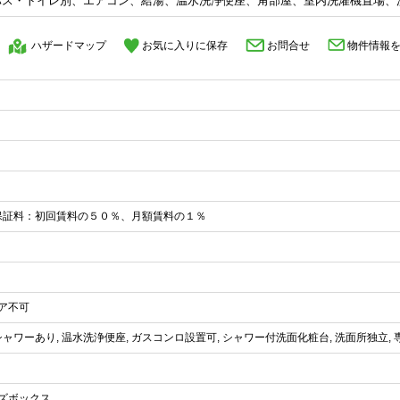
バス・トイレ別、エアコン、給湯、温水洗浄便座、角部屋、室内洗濯機置場、
ハザードマップ
お気に入りに保存
お問合せ
物件情報
 保証料：初回賃料の５０％、月額賃料の１％
ェア不可
 シャワーあり, 温水洗浄便座, ガスコンロ設置可, シャワー付洗面化粧台, 洗面所独立,
ーズボックス