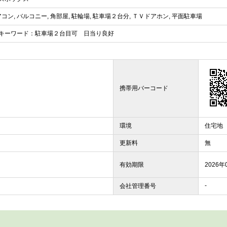
アコン, バルコニー, 角部屋, 駐輪場, 駐車場２台分, ＴＶドアホン, 平面駐車場
キーワード：駐車場２台目可 日当り良好
携帯用バーコード
環境
住宅地
更新料
無
有効期限
2026年
-
会社管理番号