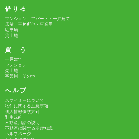
借 り る
マンション・アパート・一戸建て
店舗・事務所他・事業用
駐車場
貸土地
買 う
一戸建て
マンション
売土地
事業用・その他
ヘ ル プ
スマイミーについて
物件に関する注意事項
個人情報保護方針
利用規約
不動産用語の説明
不動産に関する基礎知識
ヘルプページ