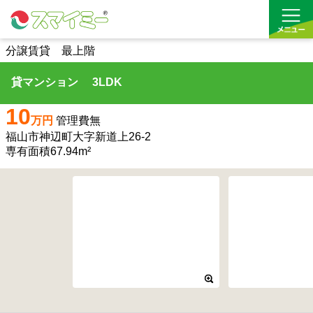
分譲賃貸 最上階
貸マンション 3LDK
借りる
10
買う
万円
管理費無
福山市神辺町大字新道上26-2
お気に入り
専有面積67.94m²