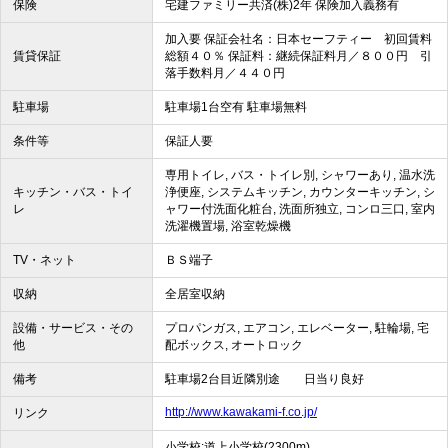
保険
宅建ファミリー共済(株)2年 保険加入義務有
加入要 保証会社名：日本セーフティー 初回賃料
賃貸保証
総額４０％ 保証料：継続保証料月／８００円 引
落手数料月／４４０円
駐車場
駐車場1台空有 駐車場無料
条件等
保証人要
専用トイレ, バス・トイレ別, シャワーあり, 温水洗
キッチン・バス・トイ
浄便座, システムキッチン, カウンターキッチン, シ
レ
ャワー付洗面化粧台, 洗面所独立, コンロ三口, 室内
洗濯機置場, 浴室乾燥機
TV・ネット
ＢＳ端子
収納
全居室収納
設備・サービス・その
プロパンガス, エアコン, エレベーター, 駐輪場, 宅
他
配ボックス, オートロック
備考
駐車場2台目近隣別途 日当り良好
http://www.kawakami-f.co.jp/
リンク
小学校:道上小学校(2300m)