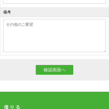
備考
借 り る