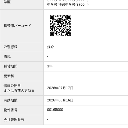
学区
中学校:神辺中学校(3700m)
携帯用バーコード
取引態様
媒介
-
環境
賃貸期間
3年
-
更新料
情報公開日
2026年07月17日
または直前の更新日
有効期限
2026年08月16日
00165000
物件番号
-
会社管理番号