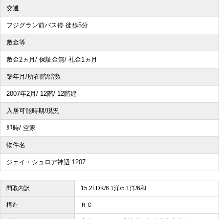
交通
フジグラン前バス停 徒歩5分
敷金等
敷金2ヵ月/ 保証金無/ 礼金1ヵ月
築年月/所在階/階数
2007年2月/ 12階/ 12階建
入居可能時期/現況
即時/ 空家
物件名
ジェイ・シュロア神辺 1207
間取内訳
15.2LDK/6.1洋/5.1洋/6和
構造
ＲＣ