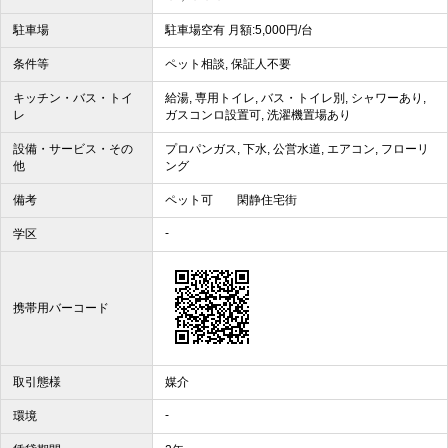
駐車場
駐車場空有 月額:5,000円/台
条件等
ペット相談, 保証人不要
キッチン・バス・トイ
給湯, 専用トイレ, バス・トイレ別, シャワーあり,
レ
ガスコンロ設置可, 洗濯機置場あり
設備・サービス・その
プロパンガス, 下水, 公営水道, エアコン, フローリ
他
ング
備考
ペット可 閑静住宅街
-
学区
携帯用バーコード
取引態様
媒介
-
環境