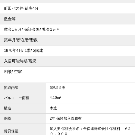
町田バス停 徒歩4分
敷金等
敷金1ヵ月/ 保証金無/ 礼金1ヵ月
築年月/所在階/階数
1970年4月/ 1階/ 2階建
入居可能時期/現況
相談/ 空家
間取内訳
6洋/5.5洋
4.10m²
バルコニー面積
構造
木造
保険
2年 保険加入義務有
加入要 保証会社名：全保連株式会社 保証料：￥２
賃貸保証
０，０００