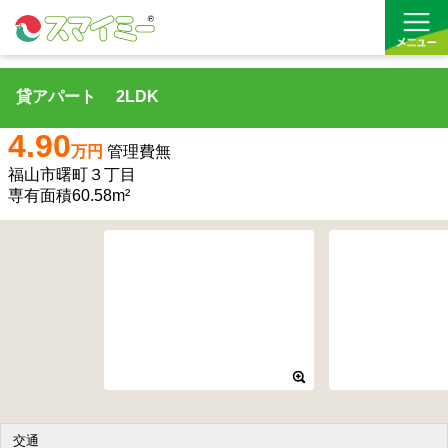
貸アパート 2LDK
借りる
4.90
万円
管理費無
買う
福山市曙町３丁目
専有面積60.58m²
お気に入り
交通