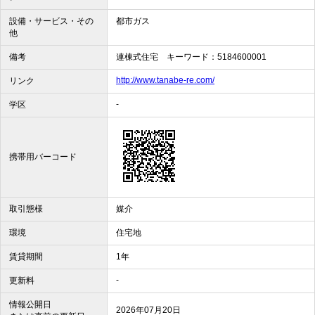
設備・サービス・その
都市ガス
他
備考
連棟式住宅 キーワード：5184600001
http://www.tanabe-re.com/
リンク
-
学区
携帯用バーコード
取引態様
媒介
環境
住宅地
賃貸期間
1年
-
更新料
情報公開日
2026年07月20日