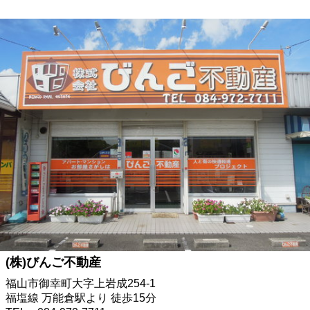
(株)びんご不動産
福山市御幸町大字上岩成254-1
福塩線 万能倉駅より 徒歩15分