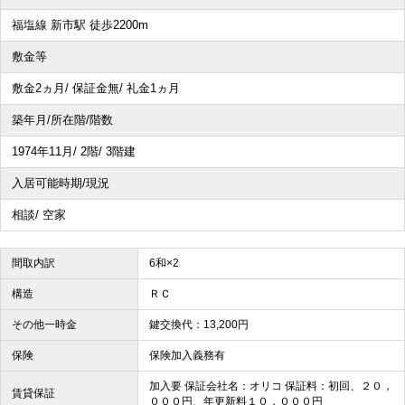
福塩線 新市駅 徒歩2200m
敷金等
敷金2ヵ月/ 保証金無/ 礼金1ヵ月
築年月/所在階/階数
1974年11月/ 2階/ 3階建
入居可能時期/現況
相談/ 空家
間取内訳
6和×2
構造
ＲＣ
その他一時金
鍵交換代：13,200円
保険
保険加入義務有
加入要 保証会社名：オリコ 保証料：初回、２０，
賃貸保証
０００円、年更新料１０，０００円