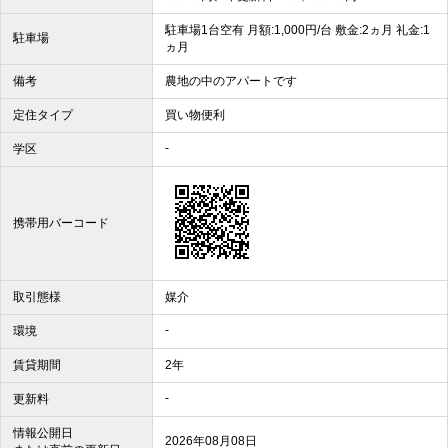
駐車場1台空有 月額:1,000円/台 敷金:2ヵ月 礼金:1
駐車場
ヵ月
備考
農地の中のアパートです
定住タイプ
買い物便利
-
学区
携帯用バーコード
取引態様
媒介
-
環境
賃貸期間
2年
-
更新料
情報公開日
2026年08月08日