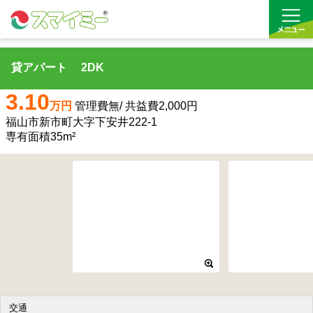
貸アパート 2DK
借りる
3.10
万円
管理費無/ 共益費2,000円
買う
福山市新市町大字下安井222‐1
専有面積35m²
お気に入り
交通