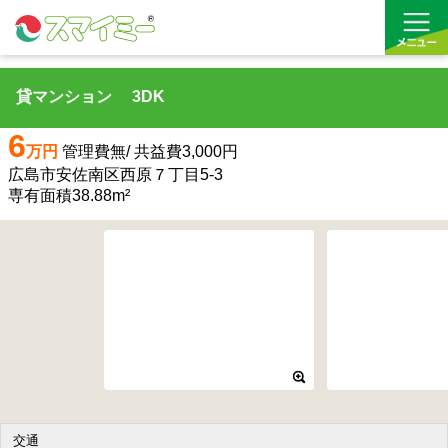
貸マンション 3DK
借りる
6
万円
管理費無/ 共益費3,000円
買う
広島市安佐南区西原７丁目5-3
専有面積38.88m²
お気に入り
交通