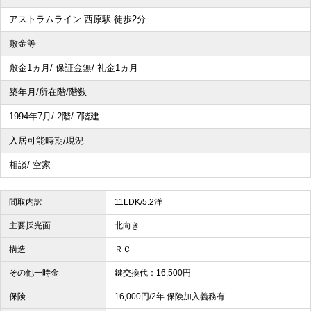
アストラムライン 西原駅 徒歩2分
敷金等
敷金1ヵ月/ 保証金無/ 礼金1ヵ月
築年月/所在階/階数
1994年7月/ 2階/ 7階建
入居可能時期/現況
相談/ 空家
間取内訳
11LDK/5.2洋
主要採光面
北向き
構造
ＲＣ
その他一時金
鍵交換代：16,500円
保険
16,000円/2年 保険加入義務有