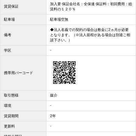
加入要 保証会社名：全保連 保証料：初回費用：総
賃貸保証
賃料の１２０％
駐車場
駐車場空無
◆法人名義での契約の場合は敷金に2ヵ月が必要
備考
となります。（※法人規程がある場合は別途ご相
談下さい。）
-
学区
携帯用バーコード
取引態様
媒介
-
環境
賃貸期間
2年
-
更新料