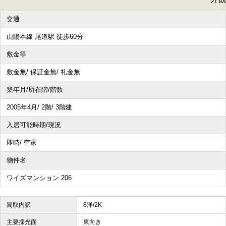
交通
山陽本線 尾道駅 徒歩60分
敷金等
敷金無/ 保証金無/ 礼金無
築年月/所在階/階数
2005年4月/ 2階/ 3階建
入居可能時期/現況
即時/ 空家
物件名
ワイズマンション 206
間取内訳
8洋/2K
主要採光面
東向き