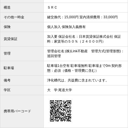
構造
ＳＲＣ
その他一時金
鍵交換代：15,000円 室内清掃費用：33,000円
保険
個人加入 保険加入義務有
加入要 保証会社名：日本賃貸保証株式会社 保証
賃貸保証
料：家賃等の５０％（２４０００円）
管理会社名:(株)Link不動産 管理方式(管理形態)：
管理
巡回管理
駐車場1台空有 駐車場無料 駐車場まで0m 契約形
駐車場
態：必須（価格・管理費に含む）
備考
浄化槽代は、共益費に含まれています。
学区
大 学:尾道大学
携帯用バーコード