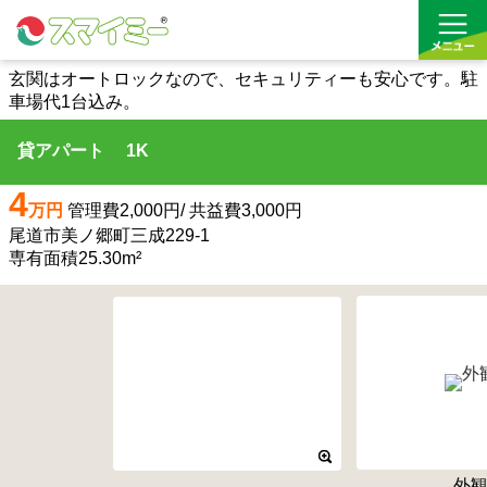
玄関はオートロックなので、セキュリティーも安心です。駐
車場代1台込み。
借りる
貸アパート 1K
買う
4
万円
管理費2,000円/ 共益費3,000円
お気に入り
尾道市美ノ郷町三成229-1
専有面積25.30m²
外