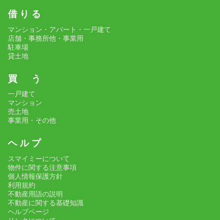
借 り る
マンション・アパート・一戸建て
店舗・事務所他・事業用
駐車場
貸土地
買 う
一戸建て
マンション
売土地
事業用・その他
ヘ ル プ
スマイミーについて
物件に関する注意事項
個人情報保護方針
利用規約
不動産用語の説明
不動産に関する基礎知識
ヘルプページ