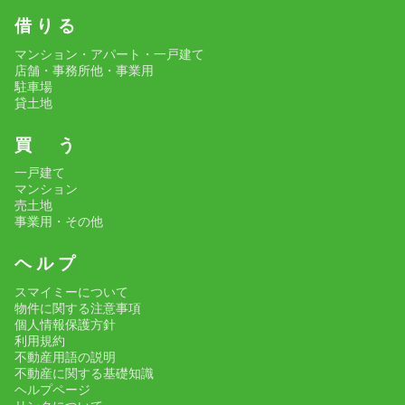
借 り る
マンション・アパート・一戸建て
店舗・事務所他・事業用
駐車場
貸土地
買 う
一戸建て
マンション
売土地
事業用・その他
ヘ ル プ
スマイミーについて
物件に関する注意事項
個人情報保護方針
利用規約
不動産用語の説明
不動産に関する基礎知識
ヘルプページ