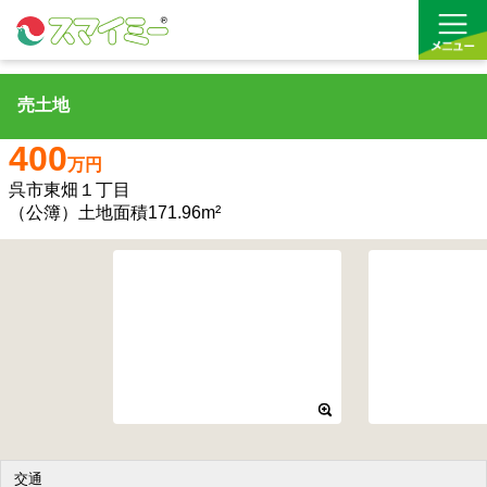
売土地
借りる
400
万円
買う
呉市東畑１丁目
（公簿）土地面積171.96m²
お気に入り
交通