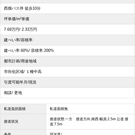
西畑バス停 徒歩10分
坪単価/m²単価
7.69
万円
/ 2.33
万円
建ぺい率/容積率
建ぺい率:
60%/
容積率:
200%
都市計画/用途地域
市街化区域/ １種中高
引渡可能年月/現況
相談/ 更地
私道負担面積
私道面積無
接道状態:一方 接道方向:南西 幅員:2.5m 公道 接
接道状況
道:7.5m
条件
現況渡し