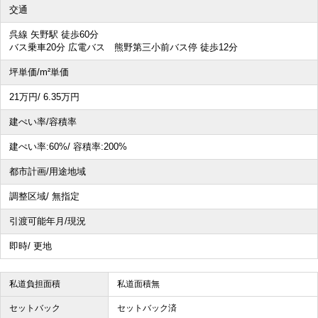
交通
呉線 矢野駅 徒歩60分
バス乗車20分 広電バス 熊野第三小前バス停 徒歩12分
坪単価/m²単価
21
万円
/ 6.35
万円
建ぺい率/容積率
建ぺい率:
60%/
容積率:
200%
都市計画/用途地域
調整区域/ 無指定
引渡可能年月/現況
即時/ 更地
私道負担面積
私道面積無
セットバック
セットバック済