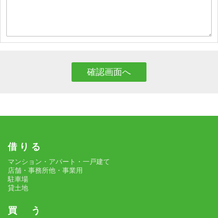
借 り る
マンション・アパート・一戸建て
店舗・事務所他・事業用
駐車場
貸土地
買 う