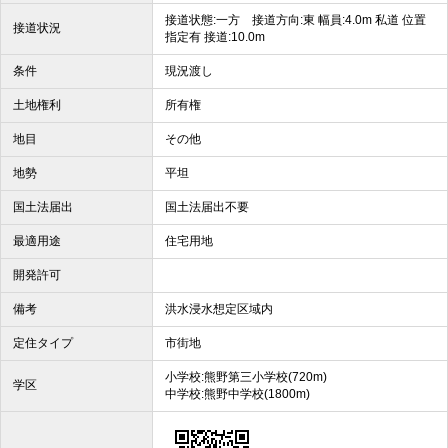
接道状態:一方 接道方向:東 幅員:4.0m 私道 位置
接道状況
指定有 接道:10.0m
条件
現況渡し
土地権利
所有権
地目
その他
地勢
平坦
国土法届出
国土法届出不要
最適用途
住宅用地
開発許可
備考
洪水浸水想定区域内
定住タイプ
市街地
小学校:熊野第三小学校(720m)
学区
中学校:熊野中学校(1800m)