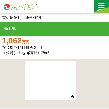
買い物便利、通学便利
売土地
借りる
1,062
買う
万円
安芸郡熊野町川角２丁目
お気に入り
（公簿）土地面積167.25m²