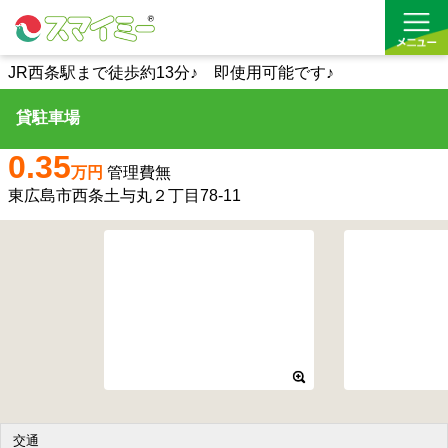
JR西条駅まで徒歩約13分♪ 即使用可能です♪
貸駐車場
借りる
0.35
買う
万円
管理費無
東広島市西条土与丸２丁目78-11
お気に入り
交通