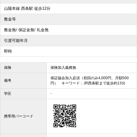
山陽本線 西条駅 徒歩12分
敷金等
敷金無/ 保証金無/ 礼金無
引渡可能年月
即時
保険
保険加入義務無
保証協会加入必須（初回のみ4,000円、月額500
備考
円） キーワード：JR西条駅まで徒歩約13分
-
学区
携帯用バーコード