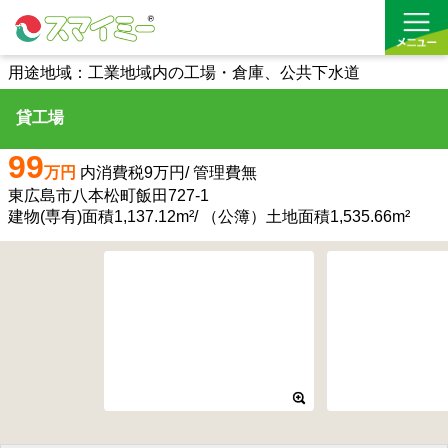
用途地域：工業地域内の工場・倉庫、公共下水道
貸工場
借りる
99
買う
万円
内消費税9万円/ 管理費無
東広島市八本松町飯田727-1
お気に入り
建物(専有)面積1,137.12m²/ （公簿）土地面積1,535.66m²