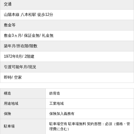
交通
山陽本線 八本松駅 徒歩12分
敷金等
敷金3ヵ月/ 保証金無/ 礼金無
築年月/所在階/階数
1972年8月/ 2階建
引渡可能年月/現況
即時/ 空家
構造
鉄骨造
用途地域
工業地域
保険
保険加入義務有
駐車場空有 駐車場無料 契約形態：必須（価格・管
駐車場
理費に含む）