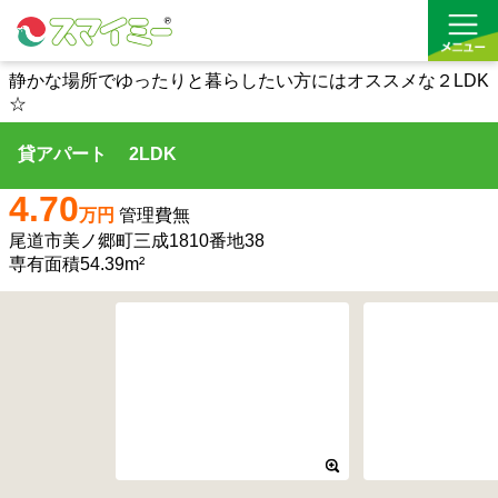
静かな場所でゆったりと暮らしたい方にはオススメな２LDK
☆
借りる
貸アパート 2LDK
買う
4.70
万円
管理費無
お気に入り
尾道市美ノ郷町三成1810番地38
専有面積54.39m²