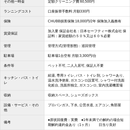
その他一時金
定額クリーニング費:60,500円
ランニングコスト
口座振替手数料:月額330円
保険
CHUBB損害保険:18,000円/2年 保険加入義務有
加入要 保証会社名：日本セーフティー株式会社 保
賃貸保証
証料：家賃総額の５０％又は６０％必要
管理
管理方式(管理形態)：巡回管理
駐車場
駐車場1台空有 月額:3,300円/台
条件等
ペット不可, 二人入居可, 保証人不要
給湯, 専用トイレ, バス・トイレ別, シャワーあり,
キッチン・バス・トイ
温水洗浄便座, ガスコンロ設置可, シャワー付洗面
レ
化粧台, 洗面所独立, ガスコンロ, 室内洗濯機置場
収納
収納スペース, シューズボックス
設備・サービス・その
プロパンガス, 下水, 公営水道, エアコン, 角部屋
他
●原状回復費：実費 ●1年未満での解約の場合短
備考
期解約違約金あり（1ヶ月） 日当り良好