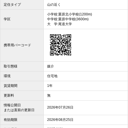
定住タイプ
山の近く
小学校:栗原北小学校(1200m)
学区
中学校:栗原中学校(3600m)
大 学:尾道大学
携帯用バーコード
取引態様
媒介
環境
住宅地
賃貸期間
1年
更新料
無
情報公開日
2026年07月26日
または直前の更新日
有効期限
2026年08月25日