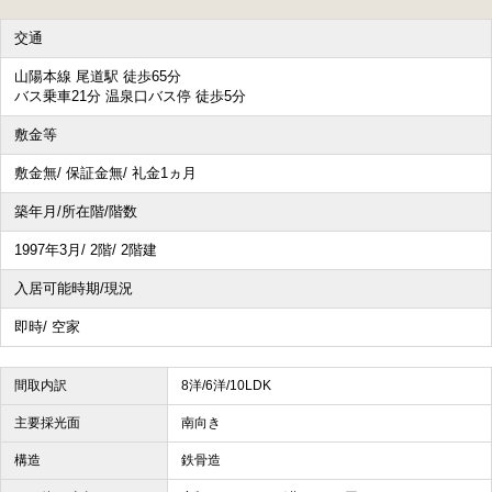
交通
山陽本線 尾道駅 徒歩65分
バス乗車21分 温泉口バス停 徒歩5分
敷金等
敷金無/ 保証金無/ 礼金1ヵ月
築年月/所在階/階数
1997年3月/ 2階/ 2階建
入居可能時期/現況
即時/ 空家
間取内訳
8洋/6洋/10LDK
主要採光面
南向き
構造
鉄骨造