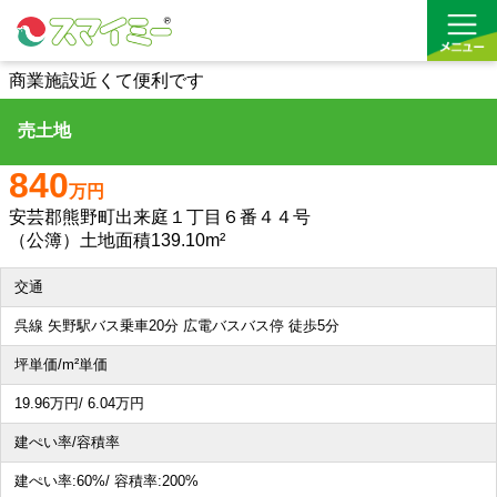
商業施設近くて便利です
売土地
借りる
840
買う
万円
安芸郡熊野町出来庭１丁目６番４４号
お気に入り
（公簿）土地面積139.10m²
交通
呉線 矢野駅バス乗車20分 広電バスバス停 徒歩5分
坪単価/m²単価
19.96
万円
/ 6.04
万円
建ぺい率/容積率
建ぺい率:
60%/
容積率:
200%