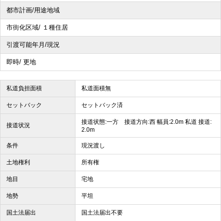
都市計画/用途地域
市街化区域/ １種住居
引渡可能年月/現況
即時/ 更地
私道負担面積
私道面積無
セットバック
セットバック済
接道状態:一方 接道方向:西 幅員:2.0m 私道 接道:
接道状況
2.0m
条件
現況渡し
土地権利
所有権
地目
宅地
地勢
平坦
国土法届出
国土法届出不要