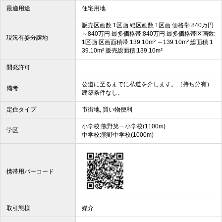
最適用途
住宅用地
販売区画数:1区画 総区画数:1区画 価格帯:840万円
～840万円 最多価格帯:840万円 最多価格帯区画数:
現況有姿分譲地
1区画 区画面積帯:139.10m² ～139.10m² 総面積:1
39.10m² 販売総面積:139.10m²
開発許可
公道に至るまでに私道を介します。（持ち分有）
備考
建築条件なし。
定住タイプ
市街地, 買い物便利
小学校:熊野第一小学校(1100m)
学区
中学校:熊野中学校(1000m)
携帯用バーコード
取引態様
媒介