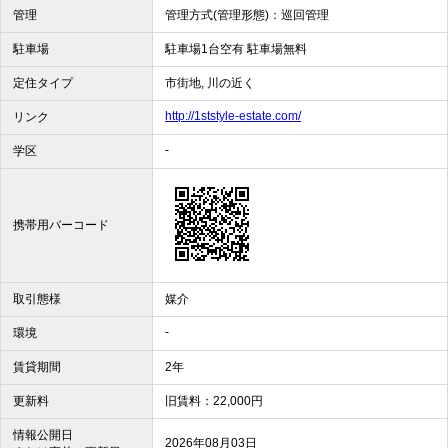
管理
管理方式(管理形態)：巡回管理
駐車場
駐車場1台空有 駐車場無料
定住タイプ
市街地, 川の近く
http://1ststyle-estate.com/
リンク
-
学区
携帯用バーコード
取引態様
媒介
-
環境
賃貸期間
2年
更新料
旧賃料：22,000円
情報公開日
2026年08月03日