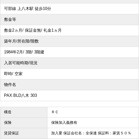
可部線 上八木駅 徒歩10分
敷金等
敷金2ヵ月/ 保証金無/ 礼金1ヵ月
築年月/所在階/階数
1984年2月/ 3階/ 3階建
入居可能時期/現況
即時/ 空家
物件名
PAX.BLD八木 303
構造
ＲＣ
保険
保険加入義務有
賃貸保証
加入要 保証会社名：全保連 保証料：家賃５０％