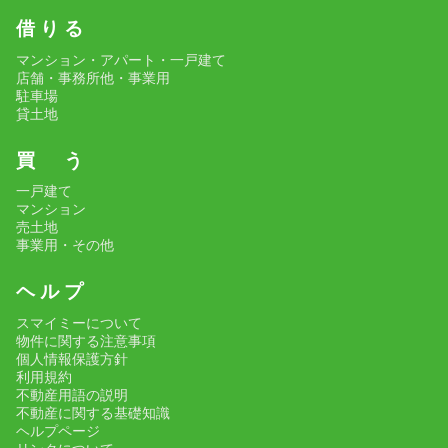
借 り る
マンション・アパート・一戸建て
店舗・事務所他・事業用
駐車場
貸土地
買 う
一戸建て
マンション
売土地
事業用・その他
ヘ ル プ
スマイミーについて
物件に関する注意事項
個人情報保護方針
利用規約
不動産用語の説明
不動産に関する基礎知識
ヘルプページ