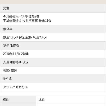
交通
今川郵便局バス停 徒歩7分
平成筑豊鉄道 今川河童駅 徒歩11分
敷金等
敷金1ヵ月/ 保証金無/ 礼金2ヵ月
築年月/階数
2010年11月/ 2階建
入居可能時期/現況
相談/ 空家
物件名
グランパセオ行橋
構造
木造