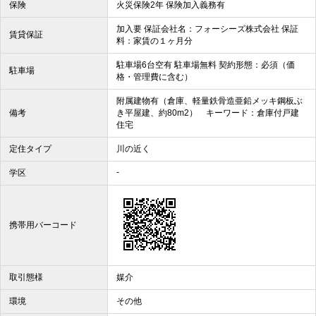
保険
火災保険2年 保険加入義務有
加入要 保証会社名：フォーシーズ株式会社 保証
賃貸保証
料：家賃の１ヶ月分
駐車場6台空有 駐車場無料 契約形態：必須（価
駐車場
格・管理費に含む）
附属建物有（倉庫、軽量鉄骨造亜鉛メッキ鋼板ぶ
備考
き平屋建、約80m2） キーワード：倉庫付戸建
住宅
定住タイプ
川の近く
-
学区
携帯用バーコード
取引態様
媒介
環境
その他