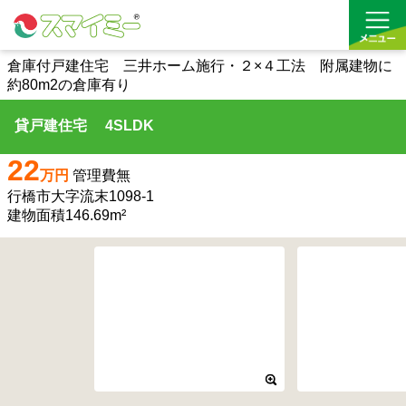
倉庫付戸建住宅 三井ホーム施行・２×４工法 附属建物に
約80m2の倉庫有り
借りる
貸戸建住宅 4SLDK
買う
22
万円
管理費無
お気に入り
行橋市大字流末1098-1
建物面積146.69m²