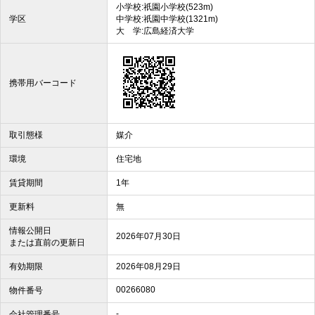
小学校:祇園小学校(523m)
学区
中学校:祇園中学校(1321m)
大 学:広島経済大学
携帯用バーコード
取引態様
媒介
環境
住宅地
賃貸期間
1年
更新料
無
情報公開日
2026年07月30日
または直前の更新日
有効期限
2026年08月29日
00266080
物件番号
-
会社管理番号