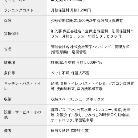
ランニングコスト
月額保証料:月額1,200円
保険
少額短期保険:21,500円/2年 保険加入義務有
加入要 保証会社名：全保連 保証料：初回保証料５
賃貸保証
０％ 月額１．５％ 年間１０，０００円
管理会社名:株式会社宏栄ハウジング 管理方式
管理
(管理形態)：巡回管理
駐車場
駐車場1台空有 月額:5,000円/台
条件等
ペット不可, 保証人不要
キッチン・バス・トイ
給湯, 専用トイレ, バス・トイレ別, ガスコンロ設置
レ
可, 洗面所独立, 室内洗濯機置場
収納
収納スペース, シューズボックス
都市ガス, 下水, 公営水道, バルコニー, 出窓, 角部
設備・サービス・その
屋, 外観タイル張り, ごみ出し24時間OK, 駐輪場,
他
オートロック, 平面駐車場
備考
日当り良好, 閑静住宅街