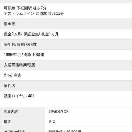
可部線 下祇園駅 徒歩7分
アストラムライン 西原駅 徒歩11分
敷金等
敷金2ヵ月/ 保証金無/ 礼金1ヵ月
築年月/所在階/階数
1996年1月/ 4階/ 10階建
入居可能時期/現況
即時/ 空家
物件名
祇園ロイヤル 401
間取内訳
6洋/6和/8DK
構造
ＲＣ
その他一時金
鍵交換代：16,500円