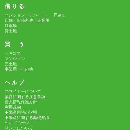
借 り る
マンション・アパート・一戸建て
店舗・事務所他・事業用
駐車場
貸土地
買 う
一戸建て
マンション
売土地
事業用・その他
ヘ ル プ
スマイミーについて
物件に関する注意事項
個人情報保護方針
利用規約
不動産用語の説明
不動産に関する基礎知識
ヘルプページ
リンクについて